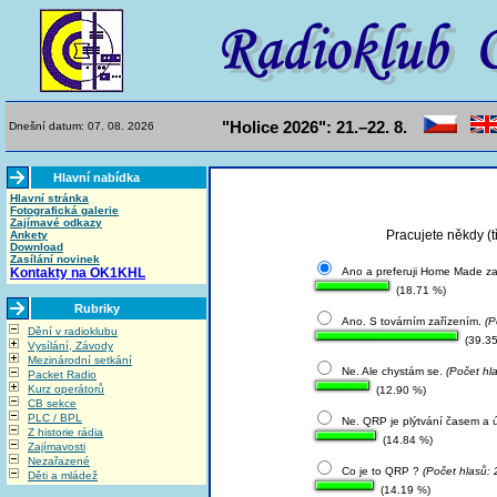
"Holice 2026": 21.–22. 8.
Dnešní datum: 07. 08. 2026
Hlavní nabídka
Hlavní stránka
Fotografická galerie
Zajímavé odkazy
Pracujete někdy (
Ankety
Download
Zasílání novinek
Kontakty na OK1KHL
Ano a preferuji Home Made za
(18.71 %)
Rubriky
Ano. S továrním zařízením.
(P
Dění v radioklubu
(39.35
Vysílání, Závody
Mezinárodní setkání
Ne. Ale chystám se.
(Počet hla
Packet Radio
Kurz operátorů
(12.90 %)
CB sekce
PLC / BPL
Ne. QRP je plýtvání časem a ú
Z historie rádia
(14.84 %)
Zajímavosti
Nezařazené
Co je to QRP ?
(Počet hlasů: 
Děti a mládež
(14.19 %)