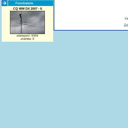
FotoGalerie
CQ WW DX 2007 - 6
Ce
Zo
zobrazení: 5304
známka: 0