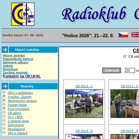
"Holice 2026": 21.–22. 8.
Dnešní datum: 07. 08. 2026
Hlavní nabídka
CB
Hlavní stránka
17. CB set
Fotografická galerie
Zajímavé odkazy
Ankety
Download
ob
Zasílání novinek
Kontakty na OK1KHL
Rubriky
CB 2013 - 1
CB 2013 - 2
Dění v radioklubu
Vysílání, Závody
Mezinárodní setkání
Packet Radio
Kurz operátorů
CB sekce
PLC / BPL
Z historie rádia
Zajímavosti
Nezařazené
CB 2013 - 5
CB 2013 - 6
Děti a mládež