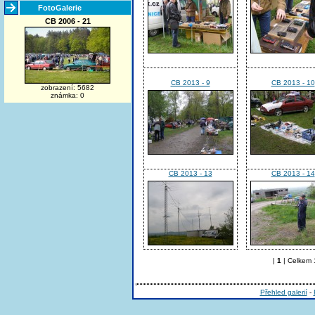
FotoGalerie
CB 2006 - 21
CB 2013 - 9
CB 2013 - 10
zobrazení: 5682
známka: 0
CB 2013 - 13
CB 2013 - 14
|
1
| Celkem 1
Přehled galerií
-