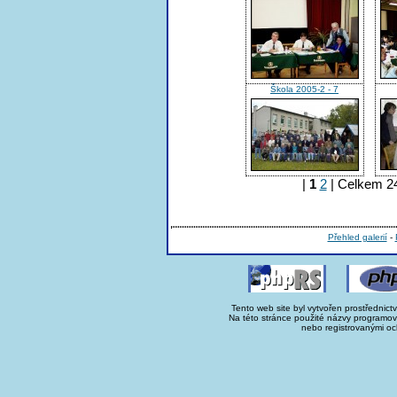
Škola 2005-2 - 7
|
1
2
| Celkem 24
Přehled galerií
-
Tento web site byl vytvořen prostřednict
Na této stránce použité názvy programo
nebo registrovanými oc