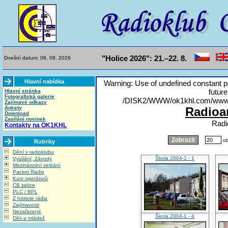
"Holice 2026": 21.–22. 8.
Dnešní datum: 06. 08. 2026
Hlavní nabídka
Warning: Use of undefined constant poc
future
Hlavní stránka
Fotografická galerie
/DISK2/WWW/ok1khl.com/www/ga
Zajímavé odkazy
Ankety
Radioa
Download
Zasílání novinek
Radi
Kontakty na OK1KHL
ob
Rubriky
Dění v radioklubu
Škola 2004-1 - 1
Vysílání, Závody
Mezinárodní setkání
Packet Radio
Kurz operátorů
CB sekce
PLC / BPL
Z historie rádia
Zajímavosti
Nezařazené
Škola 2004-1 - 4
Děti a mládež