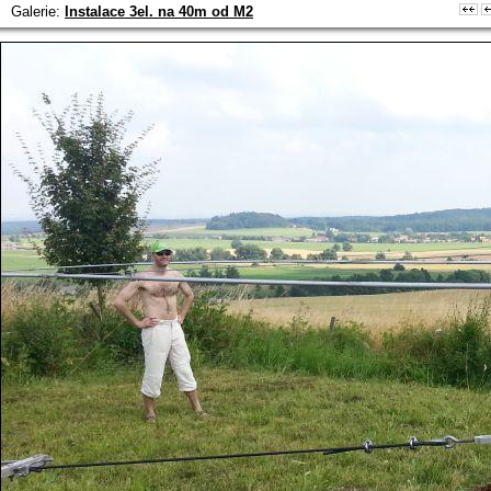
Galerie:
Instalace 3el. na 40m od M2