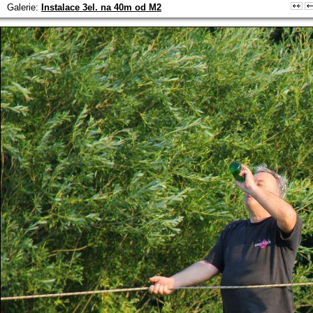
Galerie:
Instalace 3el. na 40m od M2