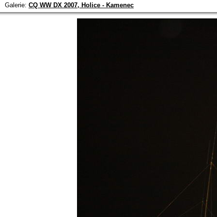
Galerie:
CQ WW DX 2007, Holice - Kamenec