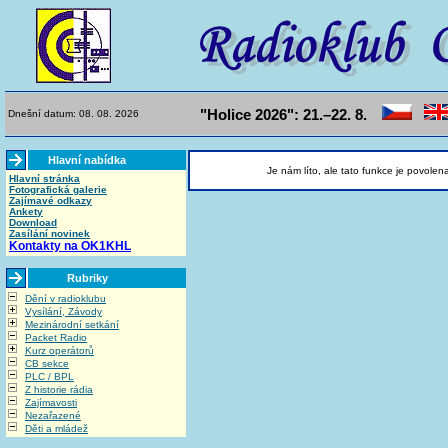
"Holice 2026": 21.–22. 8.
Dnešní datum: 08. 08. 2026
Hlavní nabídka
Je nám líto, ale tato funkce je povolen
Hlavní stránka
Fotografická galerie
Zajímavé odkazy
Ankety
Download
Zasílání novinek
Kontakty na OK1KHL
Rubriky
Dění v radioklubu
Vysílání, Závody
Mezinárodní setkání
Packet Radio
Kurz operátorů
CB sekce
PLC / BPL
Z historie rádia
Zajímavosti
Nezařazené
Děti a mládež