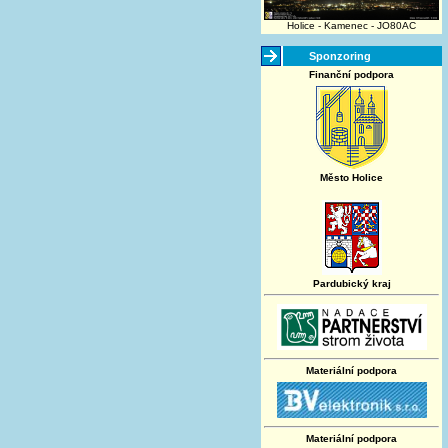
Holice - Kamenec - JO80AC
Sponzoring
Finanční podpora
Město Holice
Pardubický kraj
Materiální podpora
Materiální podpora