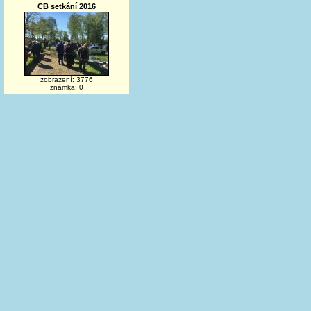
CB setkání 2016
zobrazení: 3776
známka: 0