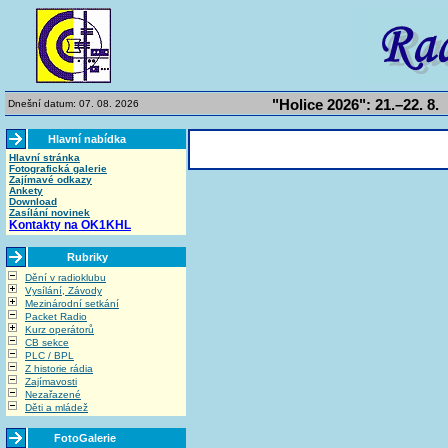
"Holice 2026": 21.–22. 8.
Dnešní datum: 07. 08. 2026
Hlavní nabídka
Hlavní stránka
Fotografická galerie
Zajímavé odkazy
Ankety
Download
Zasílání novinek
Kontakty na OK1KHL
Rubriky
Dění v radioklubu
Vysílání, Závody
Mezinárodní setkání
Packet Radio
Kurz operátorů
CB sekce
PLC / BPL
Z historie rádia
Zajímavosti
Nezařazené
Děti a mládež
FotoGalerie