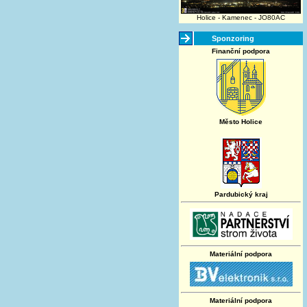
Holice - Kamenec - JO80AC
Sponzoring
Finanční podpora
Město Holice
Pardubický kraj
Materiální podpora
Materiální podpora