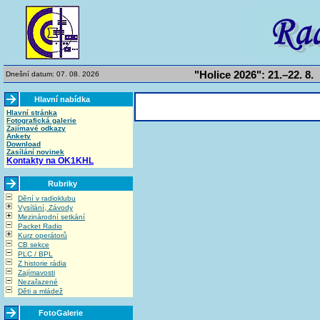
"Holice 2026": 21.–22. 8.
Dnešní datum: 07. 08. 2026
Hlavní nabídka
Hlavní stránka
Fotografická galerie
Zajímavé odkazy
Ankety
Download
Zasílání novinek
Kontakty na OK1KHL
Rubriky
Dění v radioklubu
Vysílání, Závody
Mezinárodní setkání
Packet Radio
Kurz operátorů
CB sekce
PLC / BPL
Z historie rádia
Zajímavosti
Nezařazené
Děti a mládež
FotoGalerie