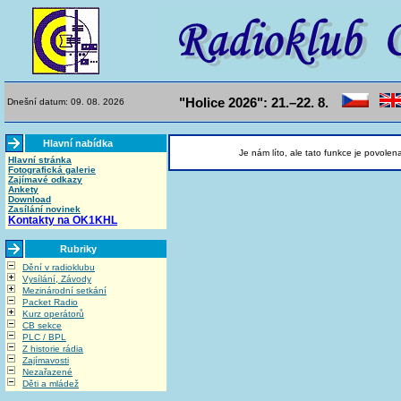
"Holice 2026": 21.–22. 8.
Dnešní datum: 09. 08. 2026
Hlavní nabídka
Je nám líto, ale tato funkce je povolen
Hlavní stránka
Fotografická galerie
Zajímavé odkazy
Ankety
Download
Zasílání novinek
Kontakty na OK1KHL
Rubriky
Dění v radioklubu
Vysílání, Závody
Mezinárodní setkání
Packet Radio
Kurz operátorů
CB sekce
PLC / BPL
Z historie rádia
Zajímavosti
Nezařazené
Děti a mládež