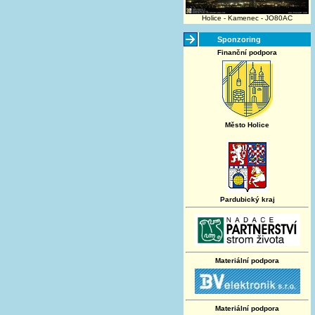
Holice - Kamenec - JO80AC
Sponzoring
Finanční podpora
Město Holice
Pardubický kraj
Materiální podpora
Materiální podpora