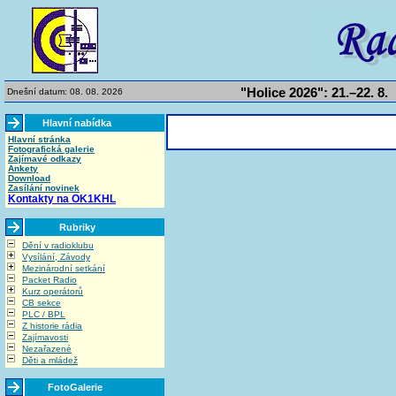
"Holice 2026": 21.–22. 8.
Dnešní datum: 08. 08. 2026
Hlavní nabídka
Hlavní stránka
Fotografická galerie
Zajímavé odkazy
Ankety
Download
Zasílání novinek
Kontakty na OK1KHL
Rubriky
Dění v radioklubu
Vysílání, Závody
Mezinárodní setkání
Packet Radio
Kurz operátorů
CB sekce
PLC / BPL
Z historie rádia
Zajímavosti
Nezařazené
Děti a mládež
FotoGalerie