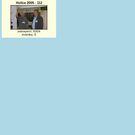
Holice 2005 - 112
zobrazení: 6304
známka: 0