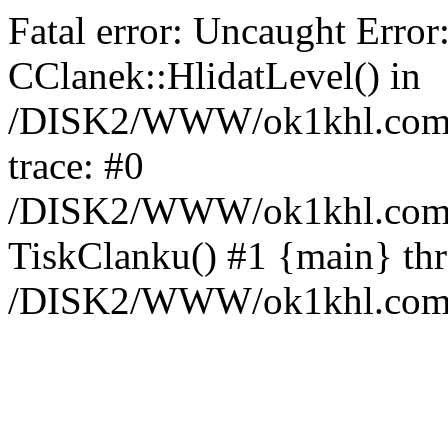
Fatal error: Uncaught Error
CClanek::HlidatLevel() in
/DISK2/WWW/ok1khl.com/w
trace: #0
/DISK2/WWW/ok1khl.com/w
TiskClanku() #1 {main} th
/DISK2/WWW/ok1khl.com/w