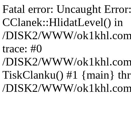
Fatal error: Uncaught Error
CClanek::HlidatLevel() in
/DISK2/WWW/ok1khl.com/w
trace: #0
/DISK2/WWW/ok1khl.com/w
TiskClanku() #1 {main} th
/DISK2/WWW/ok1khl.com/w