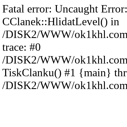
Fatal error: Uncaught Error
CClanek::HlidatLevel() in
/DISK2/WWW/ok1khl.com/w
trace: #0
/DISK2/WWW/ok1khl.com/w
TiskClanku() #1 {main} th
/DISK2/WWW/ok1khl.com/w