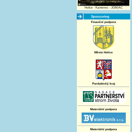
Holice - Kamenec - JO80AC
Sponzoring
Finanční podpora
Město Holice
Pardubický kraj
Materiální podpora
Materiální podpora