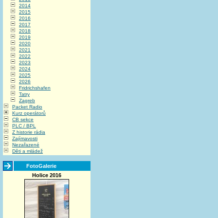
2014
2015
2016
2017
2018
2019
2020
2021
2022
2023
2024
2025
2026
Fridrichshafen
Tatry
Zagreb
Packet Radio
Kurz operátorů
CB sekce
PLC / BPL
Z historie rádia
Zajímavosti
Nezařazené
Děti a mládež
FotoGalerie
Holice 2016