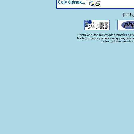
Celý článek...
|
|0-15|
Tento web site byl vytvořen prostřednict
Na této stránce použité názvy programo
nebo registrovanými oc