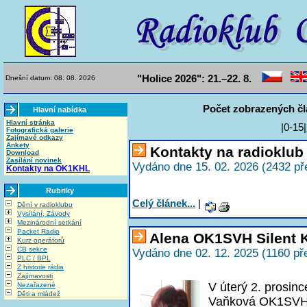
"Holice 2026": 21.–22. 8.
Dnešní datum: 08. 08. 2026
Počet zobrazených čl
Hlavní nabídka
Hlavní stránka
|0-15|
Fotografická galerie
Zajímavé odkazy
Ankety
Kontakty na radioklu
Download
Zasílání novinek
Vydáno dne 15. 02. 2026 (2432 př
Kontakty na OK1KHL
Rubriky
Celý článek...
|
Dění v radioklubu
Vysílání, Závody
Mezinárodní setkání
Packet Radio
Alena OK1SVH Silent 
Kurz operátorů
CB sekce
Vydáno dne 02. 12. 2025 (1160 př
PLC / BPL
Z historie rádia
Zajímavosti
V úterý 2. prosin
Nezařazené
Děti a mládež
Vaňková OK1SVH