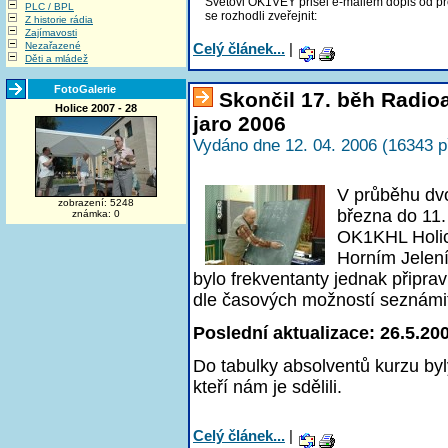
Svetovi OK1VEY přišel e-mailem dopis od p
PLC / BPL
se rozhodli zveřejnit:
Z historie rádia
Zajímavosti
Nezařazené
Celý článek...
|
Děti a mládež
FotoGalerie
Skončil 17. běh Radi
Holice 2007 - 28
jaro 2006
Vydáno dne 12. 04. 2006 (16343 p
V průběhu dv
zobrazení: 5248
března do 11
známka: 0
OK1KHL Holic
Horním Jelení
bylo frekventanty jednak připra
dle časových možností seznámi
Poslední aktualizace: 26.5.20
Do tabulky absolventů kurzu byl
kteří nám je sdělili.
Celý článek...
|