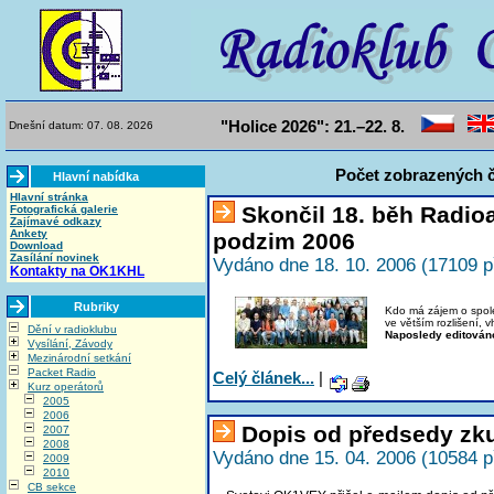
"Holice 2026": 21.–22. 8.
Dnešní datum: 07. 08. 2026
Počet zobrazených č
Hlavní nabídka
Hlavní stránka
Skončil 18. běh Radi
Fotografická galerie
Zajímavé odkazy
Ankety
podzim 2006
Download
Zasílání novinek
Vydáno dne 18. 10. 2006 (17109 p
Kontakty na OK1KHL
Rubriky
Kdo má zájem o společ
ve větším rozlišení, 
Dění v radioklubu
Naposledy editován
Vysílání, Závody
Mezinárodní setkání
Packet Radio
Celý článek...
|
Kurz operátorů
2005
2006
Dopis od předsedy zk
2007
2008
Vydáno dne 15. 04. 2006 (10584 p
2009
2010
CB sekce