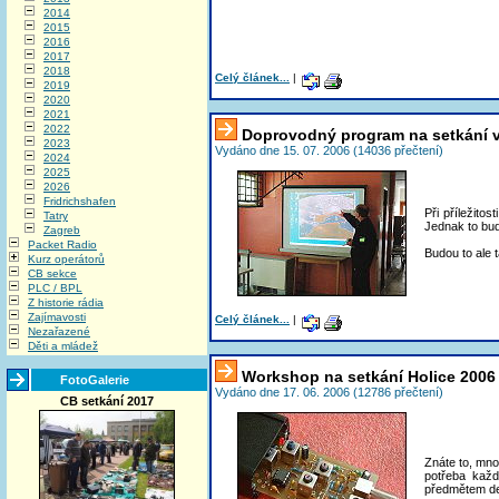
2014
2015
2016
2017
2018
Celý článek...
|
2019
2020
2021
2022
Doprovodný program na setkání v
2023
Vydáno dne 15. 07. 2006 (14036 přečtení)
2024
2025
2026
Fridrichshafen
Při příležito
Tatry
Jednak to bud
Zagreb
Packet Radio
Budou to ale t
Kurz operátorů
CB sekce
PLC / BPL
Z historie rádia
Zajímavosti
Celý článek...
|
Nezařazené
Děti a mládež
Workshop na setkání Holice 2006
FotoGalerie
Vydáno dne 17. 06. 2006 (12786 přečtení)
CB setkání 2017
Znáte to, mno
potřeba každ
předmětem den