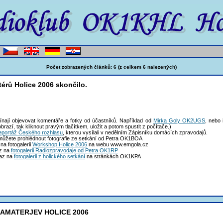
Počet zobrazených článků: 6 (z celkem 6 nalezených)
érů Holice 2006 skončilo.
ínají objevovat komentáře a fotky od účastníků. Například od
Mirka Goly OK2UGS
, nebo 
azí, tak kliknout pravým tlačítkem, uložit a potom spustit z počítače.)
eportáž Českého rozhlasu
, kterou vysílali v nedělním Zápisníku domácích zpravodajů.
můžete prohlédnout fotografie ze setkání od Petra OK1BOA
na fotogalerii
Workshop Holice 2006
na webu www.emgola.cz
az na
fotogalerii Radiozpravodaje od Petra OK1RP
kaz na
fotogalerii z holického setkání
na stránkách OK1KPA
AMATERJEV HOLICE 2006