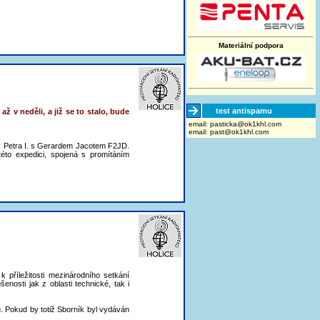
Materiální podpora
test antispamu
ž v neděli, a již se to stalo, bude
email:
moc.lhk1ko@akcitsap
email:
past@ok1khl.com
v Petra I. s Gerardem Jacotem F2JD.
éto expedici, spojená s promítáním
příležitosti mezinárodního setkání
nosti jak z oblasti technické, tak i
. Pokud by totiž Sborník byl vydáván