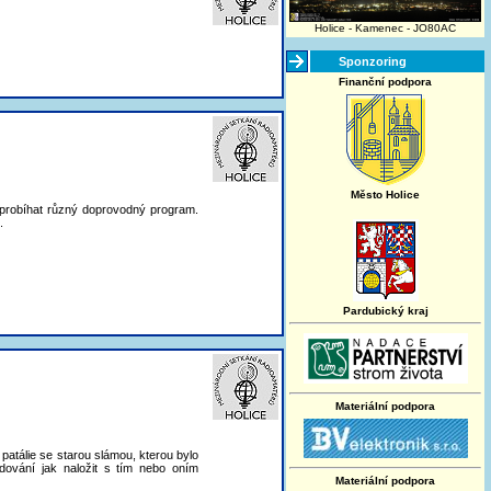
Holice - Kamenec - JO80AC
Sponzoring
Finanční podpora
Město Holice
e probíhat různý doprovodný program.
.
Pardubický kraj
Materiální podpora
 patálie se starou slámou, kterou bylo
dování jak naložit s tím nebo oním
Materiální podpora