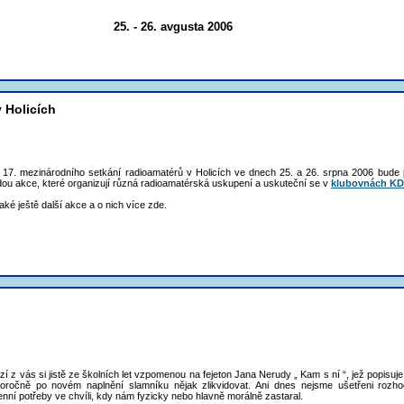
25. - 26. avgusta 2006
 Holicích
sti 17. mezinárodního setkání radioamatérů v Holicích ve dnech 25. a 26. srpna 2006 bud
ou akce, které organizují různá radioamatérská uskupení a uskuteční se v
klubovnách KD
aké ještě další akce a o nich více zde.
zí z vás si jistě ze školních let vzpomenou na fejeton Jana Nerudy „ Kam s ní “, jež popisuje
oročně po novém naplnění slamníku nějak zlikvidovat. Ani dnes nejsme ušetřeni rozho
ní potřeby ve chvíli, kdy nám fyzicky nebo hlavně morálně zastaral.