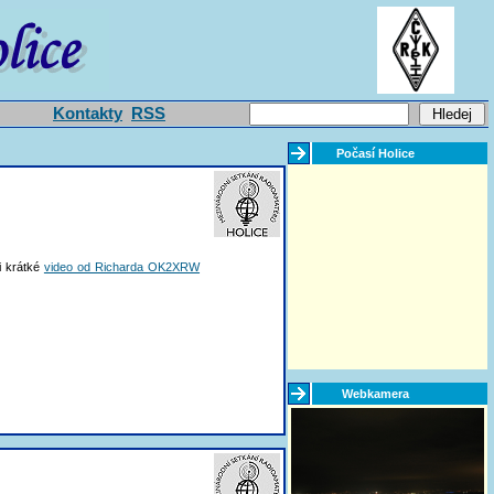
Kontakty
RSS
Počasí Holice
i krátké
video od Richarda OK2XRW
Webkamera