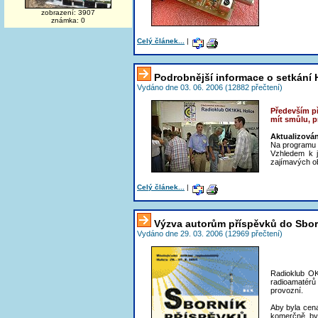
zobrazení: 3907
známka: 0
Celý článek...
|
Podrobnější informace o setkání 
Vydáno dne 03. 06. 2006 (12882 přečtení)
Především př
mít smůlu, p
Aktualizován
Na programu 
Vzhledem k j
zajímavých o
Celý článek...
|
Výzva autorům příspěvků do Sbo
Vydáno dne 29. 03. 2006 (12969 přečtení)
Radioklub O
radioamatérů 
provozní.
Aby byla cena
komerčně, by