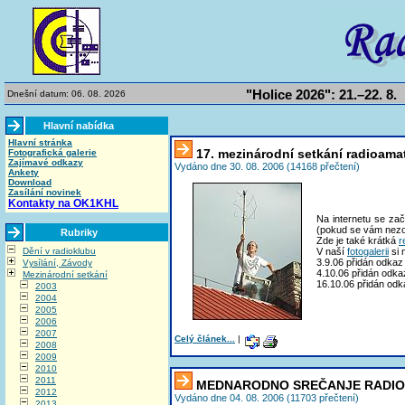
"Holice 2026": 21.–22. 8.
Dnešní datum: 06. 08. 2026
Hlavní nabídka
Hlavní stránka
17. mezinárodní setkání radioamat
Fotografická galerie
Zajímavé odkazy
Vydáno dne 30. 08. 2006 (14168 přečtení)
Ankety
Download
Zasílání novinek
Kontakty na OK1KHL
Na internetu se zač
(pokud se vám nezobr
Rubriky
Zde je také krátká
r
Dění v radioklubu
V naší
fotogalerii
si 
3.9.06 přidán odkaz 
Vysílání, Závody
4.10.06 přidán odk
Mezinárodní setkání
16.10.06 přidán od
2003
2004
2005
2006
2007
Celý článek...
|
2008
2009
2010
2011
MEDNARODNO SREČANJE RADIO
2012
Vydáno dne 04. 08. 2006 (11703 přečtení)
2013