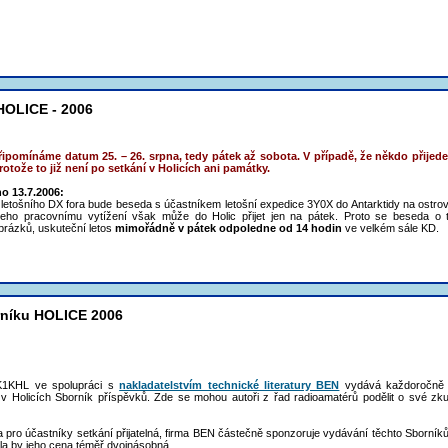
HOLICE - 2006
ipomínáme datum 25. – 26. srpna, tedy pátek až sobota. V případě, že někdo přijede a
rotože to již není po setkání v Holicích ani památky.
o 13.7.2006:
letošního DX fora bude beseda s účastníkem letošní expedice 3Y0X do Antarktidy na ostro
eho pracovnímu vytížení však může do Holic přijet jen na pátek. Proto se beseda o t
brázků, uskuteční letos
mimořádně v pátek odpoledne od 14 hodin
ve velkém sále KD.
rníku HOLICE 2006
K1KHL ve spolupráci s
nakladatelstvím technické literatury BEN
vydává každoročně k 
v Holicích Sborník příspěvků. Zde se mohou autoři z řad radioamatérů podělit o své zkuše
 pro účastníky setkání přijatelná, firma BEN částečně sponzoruje vydávání těchto Sborníků
la by jeho cena téměř dvojnásobná.