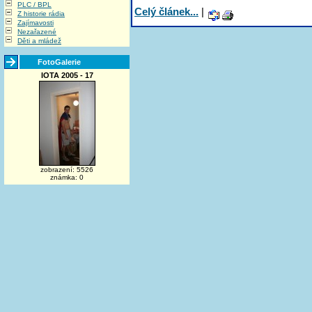
PLC / BPL
Celý článek...
|
Z historie rádia
Zajímavosti
Nezařazené
Děti a mládež
FotoGalerie
IOTA 2005 - 17
zobrazení: 5526
známka: 0