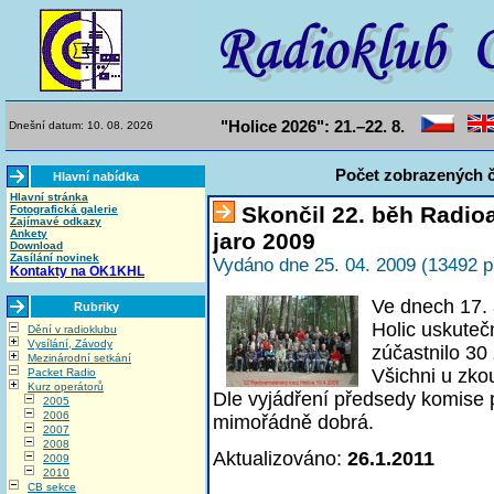
"Holice 2026": 21.–22. 8.
Dnešní datum: 10. 08. 2026
Počet zobrazených č
Hlavní nabídka
Hlavní stránka
Skončil 22. běh Radi
Fotografická galerie
Zajímavé odkazy
Ankety
jaro 2009
Download
Zasílání novinek
Vydáno dne 25. 04. 2009 (13492 p
Kontakty na OK1KHL
Ve dnech 17.
Rubriky
Holic uskuteč
Dění v radioklubu
Vysílání, Závody
zúčastnilo 30
Mezinárodní setkání
Všichni u zko
Packet Radio
Kurz operátorů
Dle vyjádření předsedy komise 
2005
2006
mimořádně dobrá.
2007
2008
Aktualizováno:
26.1.2011
2009
2010
CB sekce