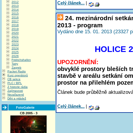
2012
Celý článek...
|
2013
2014
2015
24. mezinárodní setká
2016
2017
2013 - program
2018
2019
Vydáno dne 15. 01. 2013 (23327 p
2020
2021
2022
2023
HOLICE 2
2024
2025
2026
Fridrichshafen
UPOZORNĚNÍ:
Tatry
obvyklé prostory bleších t
Zagreb
Packet Radio
stavbě v areálu setkání om
Kurz operátorů
CB sekce
prostor na přilehlém poze
PLC / BPL
Z historie rádia
Zajímavosti
Článek bude průběžně aktualizová
Nezařazené
Děti a mládež
Celý článek...
|
FotoGalerie
CB 2005 - 3