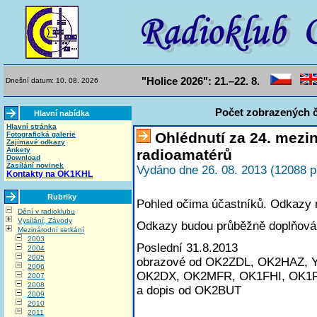
"Holice 2026": 21.–22. 8.
Dnešní datum: 10. 08. 2026
Počet zobrazených č
Hlavní nabídka
Hlavní stránka
Ohlédnutí za 24. mezi
Fotografická galerie
Zajímavé odkazy
Ankety
radioamatérů
Download
Zasílání novinek
Vydáno dne 26. 08. 2013 (12088 p
Kontakty na OK1KHL
Rubriky
Pohled očima účastníků. Odkazy na
Dění v radioklubu
Vysílání, Závody
Odkazy budou průběžně doplňová
Mezinárodní setkání
2003
Poslední 31.8.2013
2004
2005
obrazové od OK2ZDL, OK2HAZ, 
2006
OK2DX, OK2MFR, OK1FHI, OK1
2007
2008
a dopis od OK2BUT
2009
2010
2011