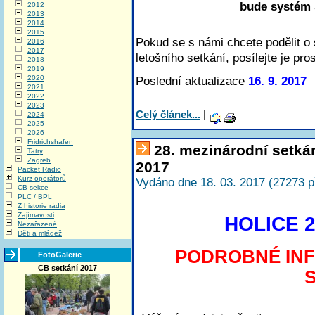
bude systém 
2012
2013
2014
2015
Pokud se s námi chcete podělit o 
2016
2017
letošního setkání, posílejte je pr
2018
2019
2020
Poslední aktualizace
16. 9. 2017
2021
2022
2023
Celý článek...
|
2024
2025
2026
Fridrichshafen
28. mezinárodní setká
Tatry
Zagreb
2017
Packet Radio
Kurz operátorů
Vydáno dne 18. 03. 2017 (27273 p
CB sekce
PLC / BPL
Z historie rádia
Zajímavosti
HOLICE 2
Nezařazené
Děti a mládež
PODROBNÉ IN
FotoGalerie
CB setkání 2017