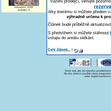
Vážení prodejci, věnujte pozorn
rezerv
zobrazení: 4182
známka: 0
díky kterému si můžete předem z
výhradně určena k pro
Článek bude průběžně aktualizová
S předstihem si můžete stáhnout
vstupu do areálu setkání.
Celý článek...
|
Tento web site byl vytvořen prostřednict
Na této stránce použité názvy programo
nebo registrovanými oc