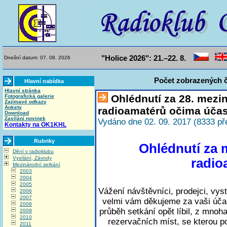
"Holice 2026": 21.–22. 8.
Dnešní datum: 07. 08. 2026
Počet zobrazených č
Hlavní nabídka
Hlavní stránka
Ohlédnutí za 28. mezi
Fotografická galerie
Zajímavé odkazy
Ankety
radioamatérů očima účas
Download
Zasílání novinek
Vydáno dne 02. 09. 2017 (8333 př
Kontakty na OK1KHL
Rubriky
Ohlédnutí za 
Dění v radioklubu
Vysílání, Závody
radio
Mezinárodní setkání
2003
2004
2005
Vážení návštěvníci, prodejci, vys
2006
2007
velmi vám děkujeme za vaši úča
2008
průběh setkání opět líbil, z mno
2009
2010
rezervačních míst, se kterou p
2011