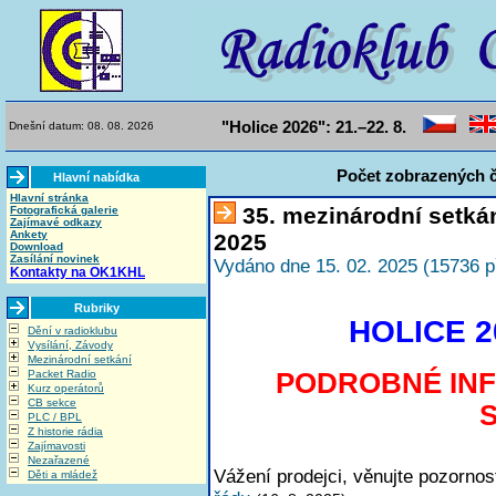
"Holice 2026": 21.–22. 8.
Dnešní datum: 08. 08. 2026
Počet zobrazených č
Hlavní nabídka
Hlavní stránka
35. mezinárodní setká
Fotografická galerie
Zajímavé odkazy
Ankety
2025
Download
Zasílání novinek
Vydáno dne 15. 02. 2025 (15736 p
Kontakty na OK1KHL
Rubriky
HOLICE 20
Dění v radioklubu
Vysílání, Závody
Mezinárodní setkání
PODROBNÉ IN
Packet Radio
Kurz operátorů
CB sekce
PLC / BPL
Z historie rádia
Zajímavosti
Nezařazené
Vážení prodejci, věnujte pozorno
Děti a mládež