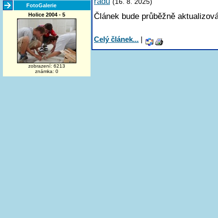
řádu
(16. 8. 2025)
FotoGalerie
Článek bude průběžně aktualizová
Holice 2004 - 5
Celý článek...
|
zobrazení: 6213
známka: 0