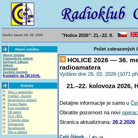
"Holice 2026": 21.–22. 8.
Dnešní datum: 08. 08. 2026
Počet zobrazených č
Hlavní nabídka
Hlavní stránka
HOLICE 2026 — 36. me
Fotografická galerie
Zajímavé odkazy
Ankety
radioamatera
Download
Zasílání novinek
Vydáno dne 26. 02. 2026 (1071 př
Kontakty na OK1KHL
21.–22. kolovoza 2026, 
Rubriky
Dění v radioklubu
Vysílání, Závody
Mezinárodní setkání
Detaljne informacije je samo u
Če
Packet Radio
Kurz operátorů
Obratite pozornost na novi
operaci
CB sekce
PLC / BPL
Z historie rádia
Stranica aktualizirana:
26.2.2026
Zajímavosti
Nezařazené
Děti a mládež
Celý článek...
|