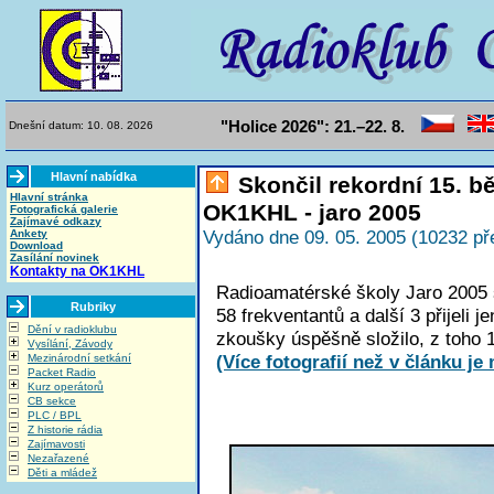
"Holice 2026": 21.–22. 8.
Dnešní datum: 10. 08. 2026
Hlavní nabídka
Skončil rekordní 15. b
Hlavní stránka
OK1KHL - jaro 2005
Fotografická galerie
Zajímavé odkazy
Ankety
Vydáno dne 09. 05. 2005 (10232 př
Download
Zasílání novinek
Kontakty na OK1KHL
Radioamatérské školy Jaro 2005 s
Rubriky
58 frekventantů a další 3 přijeli
Dění v radioklubu
zkoušky úspěšně složilo, z toho 1
Vysílání, Závody
(Více fotografií než v článku je 
Mezinárodní setkání
Packet Radio
Kurz operátorů
CB sekce
PLC / BPL
Z historie rádia
Zajímavosti
Nezařazené
Děti a mládež