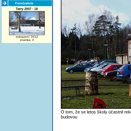
FotoGalerie
Tatry 2007 - 18
zobrazení: 5512
známka: 0
O tom, že se letos školy účastnil re
budovou