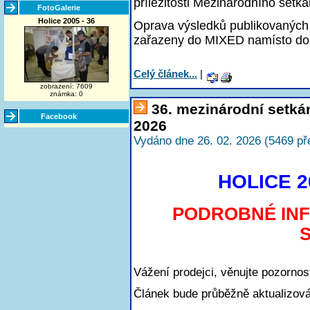
příležitosti Mezinárodního setká
FotoGalerie
Holice 2005 - 36
Oprava výsledků publikovaných 
zařazeny do MIXED namísto do
Celý článek...
|
zobrazení: 7609
známka: 0
36. mezinárodní setká
Facebook
2026
Vydáno dne 26. 02. 2026 (5469 př
HOLICE 20
PODROBNÉ IN
Vážení prodejci, věnujte pozorno
Článek bude průběžně aktualizová