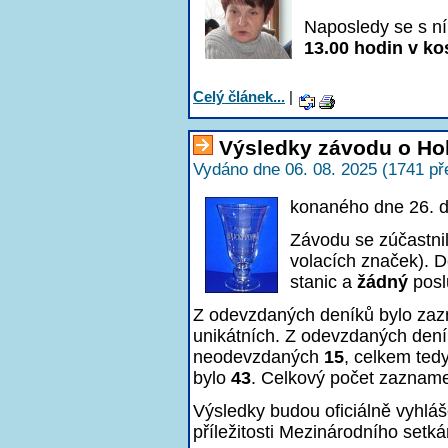
Naposledy se s ní
13.00 hodin v kos
Celý článek...
|
Výsledky závodu o Ho
Vydáno dne 06. 08. 2025 (1741 př
konaného dne 26. 
Závodu se zúčastni
volacích značek). D
stanic a
žádný
posl
Z odevzdaných deníků bylo z
unikátních. Z odevzdaných den
neodevzdaných
15
, celkem ted
bylo
43
. Celkový počet zaznam
Výsledky budou oficiálně vyhlá
příležitosti Mezinárodního setká