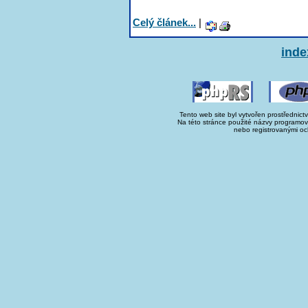
Celý článek...
|
inde
Tento web site byl vytvořen prostřednict
Na této stránce použité názvy programo
nebo registrovanými oc