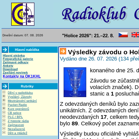
"Holice 2026": 21.–22. 8.
Dnešní datum: 07. 08. 2026
Hlavní nabídka
Výsledky závodu o Hol
Hlavní stránka
Vydáno dne 26. 07. 2026 (134 pře
Fotografická galerie
Zajímavé odkazy
Ankety
Download
konaného dne 25. 
Zasílání novinek
Kontakty na OK1KHL
Závodu se zúčastni
volacích značek). D
Rubriky
stanic a
1
poslucha
Dění v radioklubu
Vysílání, Závody
Mezinárodní setkání
Z odevzdaných deníků bylo z
Packet Radio
Kurz operátorů
unikátních. Z odevzdaných den
CB sekce
neodevzdaných
17
, celkem ted
PLC / BPL
Z historie rádia
bylo
89
. Celkový počet zaznam
Zajímavosti
Nezařazené
Výsledky budou oficiálně vyhlá
Děti a mládež