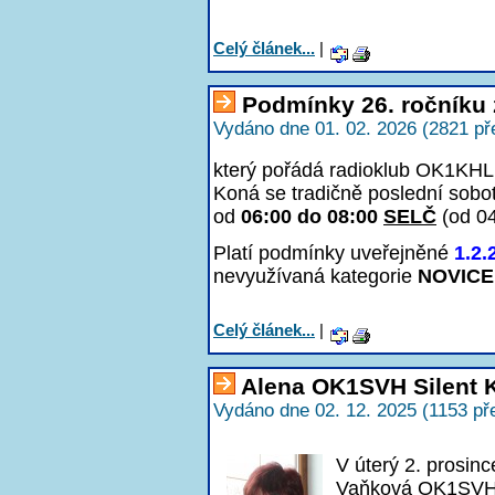
Celý článek...
|
Podmínky 26. ročníku 
Vydáno dne 01. 02. 2026 (2821 př
který pořádá radioklub OK1KHL 
Koná se tradičně poslední sobo
od
06:00 do 08:00
SELČ
(od 0
Platí podmínky uveřejněné
1.2.
nevyužívaná kategorie
NOVICE
Celý článek...
|
Alena OK1SVH Silent 
Vydáno dne 02. 12. 2025 (1153 př
V úterý 2. prosin
Vaňková OK1SVH