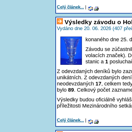
Celý článek...
|
Výsledky závodu o Ho
Vydáno dne 20. 06. 2026 (407 pře
konaného dne 25. 
Závodu se zúčastni
volacích značek). D
stanic a
1
poslucha
Z odevzdaných deníků bylo z
unikátních. Z odevzdaných den
neodevzdaných
17
, celkem ted
bylo
89
. Celkový počet zaznam
Výsledky budou oficiálně vyhlá
příležitosti Mezinárodního setká
Celý článek...
|