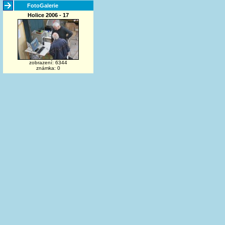
FotoGalerie
Holice 2006 - 17
zobrazení: 6344
známka: 0