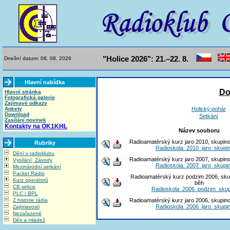
"Holice 2026": 21.–22. 8.
Dnešní datum: 06. 08. 2026
Hlavní nabídka
Do
Hlavní stránka
Fotografická galerie
Zajímavé odkazy
Ankety
Holický pohár
Download
Setkání
Zasílání novinek
Kontakty na OK1KHL
Název souboru
Radioamatérský kurz jaro 2010, skupinov
Rubriky
Radioskola_2010_jaro_skupin
Dění v radioklubu
Radioamatérský kurz jaro 2007, skupinov
Vysílání, Závody
Radioskola_2007_jaro_skupin
Mezinárodní setkání
Packet Radio
Radioamatérský kurz podzim 2006, skup
Kurz operátorů
běh
CB sekce
Radioskola_2006_podzim_skupi
PLC / BPL
Z historie rádia
Radioamatérský kurz jaro 2006, skupinov
Radioskola_2006_jaro_skupin
Zajímavosti
Nezařazené
Děti a mládež