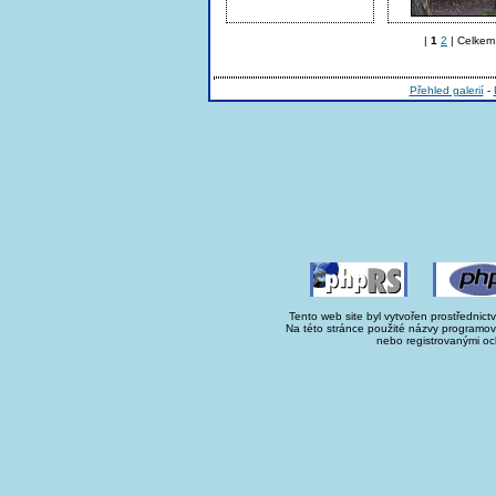
|
1
2
| Celkem 
Přehled galerií
-
Tento web site byl vytvořen prostřednict
Na této stránce použité názvy programo
nebo registrovanými oc