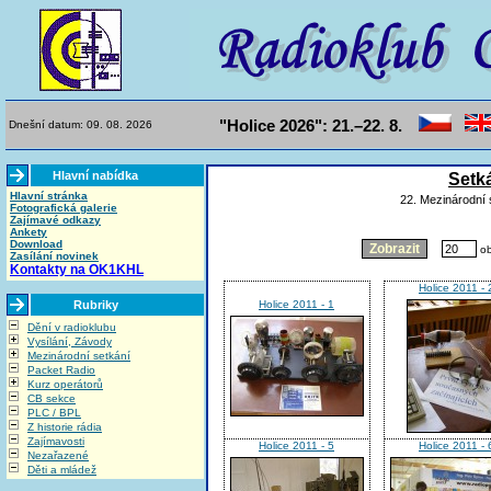
"Holice 2026": 21.–22. 8.
Dnešní datum: 09. 08. 2026
Hlavní nabídka
Setk
Hlavní stránka
22. Mezinárodní 
Fotografická galerie
Zajímavé odkazy
Ankety
Download
ob
Zasílání novinek
Kontakty na OK1KHL
Holice 2011 - 
Rubriky
Holice 2011 - 1
Dění v radioklubu
Vysílání, Závody
Mezinárodní setkání
Packet Radio
Kurz operátorů
CB sekce
PLC / BPL
Z historie rádia
Zajímavosti
Holice 2011 - 5
Holice 2011 - 
Nezařazené
Děti a mládež