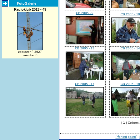
FotoGalerie
Radioklub 2013 - 49
CB 2005 - 9
CB 2005 - 10
CB 2005 - 13
CB 2005 - 14
zobrazení: 3627
známka: 0
CB 2005 - 17
CB 2005 - 18
|
1
| Celkem 1
Přehled galerií
-