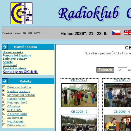
"Holice 2026": 21.–22. 8.
Dnešní datum: 09. 08. 2026
Hlavní nabídka
CB
Hlavní stránka
9. setkání příznivců CB v Horn
Fotografická galerie
Zajímavé odkazy
Ankety
Download
Zasílání novinek
ob
Kontakty na OK1KHL
CB 2005 - 1
CB 2005 - 2
Rubriky
Dění v radioklubu
Vysílání, Závody
Mezinárodní setkání
Packet Radio
Kurz operátorů
CB sekce
PLC / BPL
CB 2005 - 5
CB 2005 - 6
Z historie rádia
Zajímavosti
Nezařazené
Děti a mládež