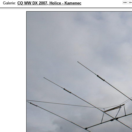
Galerie:
CQ WW DX 2007, Holice - Kamenec