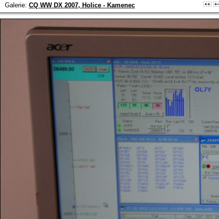
Galerie:
CQ WW DX 2007, Holice - Kamenec