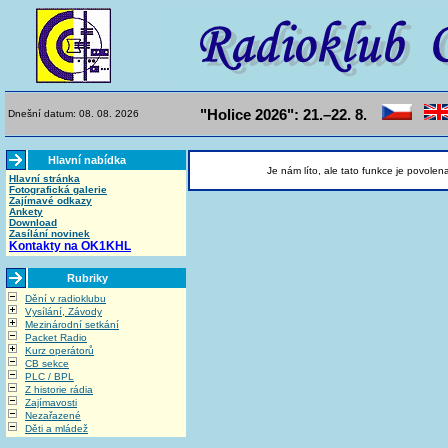
"Holice 2026": 21.–22. 8.
Dnešní datum: 08. 08. 2026
Hlavní nabídka
Je nám líto, ale tato funkce je povolen
Hlavní stránka
Fotografická galerie
Zajímavé odkazy
Ankety
Download
Zasílání novinek
Kontakty na OK1KHL
Rubriky
Dění v radioklubu
Vysílání, Závody
Mezinárodní setkání
Packet Radio
Kurz operátorů
CB sekce
PLC / BPL
Z historie rádia
Zajímavosti
Nezařazené
Děti a mládež