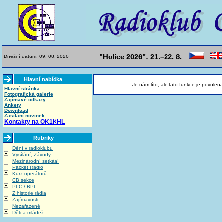
"Holice 2026": 21.–22. 8.
Dnešní datum: 09. 08. 2026
Hlavní nabídka
Je nám líto, ale tato funkce je povolen
Hlavní stránka
Fotografická galerie
Zajímavé odkazy
Ankety
Download
Zasílání novinek
Kontakty na OK1KHL
Rubriky
Dění v radioklubu
Vysílání, Závody
Mezinárodní setkání
Packet Radio
Kurz operátorů
CB sekce
PLC / BPL
Z historie rádia
Zajímavosti
Nezařazené
Děti a mládež