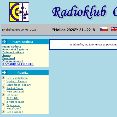
"Holice 2026": 21.–22. 8.
Dnešní datum: 09. 08. 2026
Hlavní nabídka
Je nám líto, ale tato funkce je povolen
Hlavní stránka
Fotografická galerie
Zajímavé odkazy
Ankety
Download
Zasílání novinek
Kontakty na OK1KHL
Rubriky
Dění v radioklubu
Vysílání, Závody
Mezinárodní setkání
Packet Radio
Kurz operátorů
CB sekce
PLC / BPL
Z historie rádia
Zajímavosti
Nezařazené
Děti a mládež