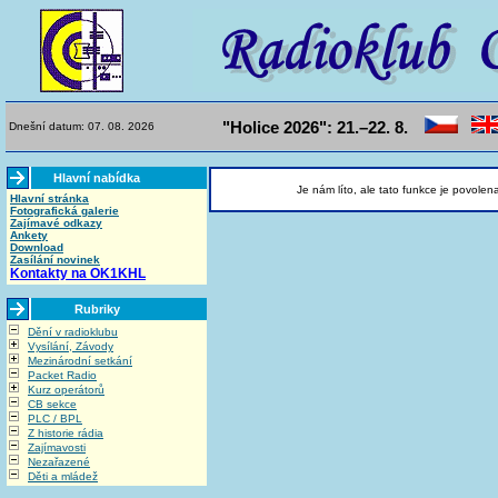
"Holice 2026": 21.–22. 8.
Dnešní datum: 07. 08. 2026
Hlavní nabídka
Je nám líto, ale tato funkce je povolen
Hlavní stránka
Fotografická galerie
Zajímavé odkazy
Ankety
Download
Zasílání novinek
Kontakty na OK1KHL
Rubriky
Dění v radioklubu
Vysílání, Závody
Mezinárodní setkání
Packet Radio
Kurz operátorů
CB sekce
PLC / BPL
Z historie rádia
Zajímavosti
Nezařazené
Děti a mládež