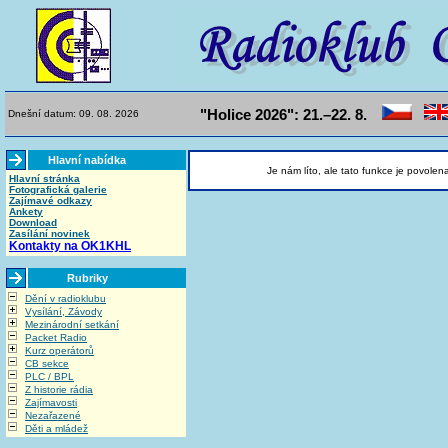
"Holice 2026": 21.–22. 8.
Dnešní datum: 09. 08. 2026
Hlavní nabídka
Je nám líto, ale tato funkce je povolen
Hlavní stránka
Fotografická galerie
Zajímavé odkazy
Ankety
Download
Zasílání novinek
Kontakty na OK1KHL
Rubriky
Dění v radioklubu
Vysílání, Závody
Mezinárodní setkání
Packet Radio
Kurz operátorů
CB sekce
PLC / BPL
Z historie rádia
Zajímavosti
Nezařazené
Děti a mládež