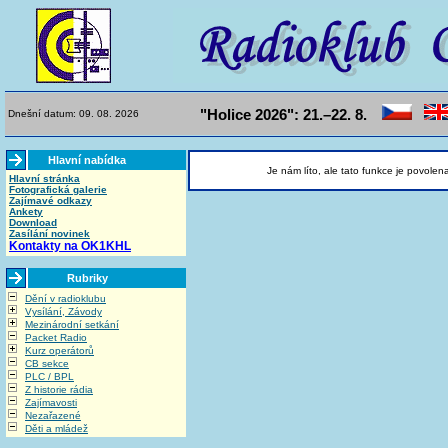
"Holice 2026": 21.–22. 8.
Dnešní datum: 09. 08. 2026
Hlavní nabídka
Je nám líto, ale tato funkce je povolen
Hlavní stránka
Fotografická galerie
Zajímavé odkazy
Ankety
Download
Zasílání novinek
Kontakty na OK1KHL
Rubriky
Dění v radioklubu
Vysílání, Závody
Mezinárodní setkání
Packet Radio
Kurz operátorů
CB sekce
PLC / BPL
Z historie rádia
Zajímavosti
Nezařazené
Děti a mládež