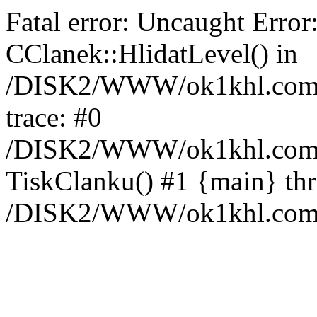
Fatal error: Uncaught Error
CClanek::HlidatLevel() in
/DISK2/WWW/ok1khl.com/w
trace: #0
/DISK2/WWW/ok1khl.com/w
TiskClanku() #1 {main} th
/DISK2/WWW/ok1khl.com/w