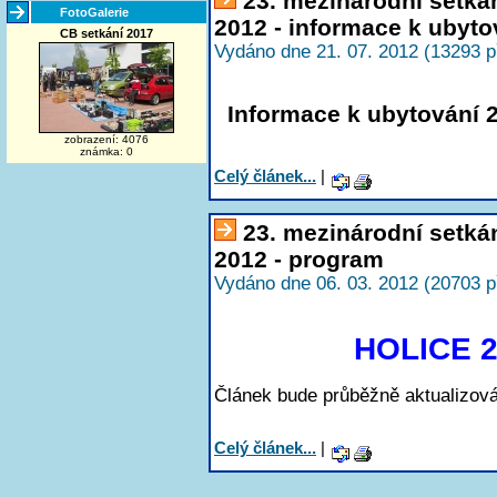
23. mezinárodní setká
FotoGalerie
2012 - informace k ubyto
CB setkání 2017
Vydáno dne 21. 07. 2012 (13293 p
Informace k ubytování 
zobrazení: 4076
známka: 0
Celý článek...
|
23. mezinárodní setká
2012 - program
Vydáno dne 06. 03. 2012 (20703 p
HOLICE 2
Článek bude průběžně aktualizová
Celý článek...
|