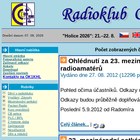
"Holice 2026": 21.–22. 8.
Dnešní datum: 07. 08. 2026
Počet zobrazených č
Hlavní nabídka
Hlavní stránka
Ohlédnutí za 23. mezi
Fotografická galerie
Zajímavé odkazy
Ankety
radioamatérů
Download
Zasílání novinek
Vydáno dne 27. 08. 2012 (12296 p
Kontakty na OK1KHL
Rubriky
Pohled očima účastníků. Odkazy na
Dění v radioklubu
Vysílání, Závody
Odkazy budou průběžně doplňová
Mezinárodní setkání
Packet Radio
Poslední 5.9.2012 od Radomíra
Kurz operátorů
CB sekce
PLC / BPL
Z historie rádia
Celý článek...
|
Zajímavosti
Nezařazené
Děti a mládež