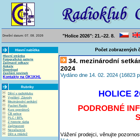
"Holice 2026": 21.–22. 8.
Dnešní datum: 07. 08. 2026
Počet zobrazených č
Hlavní nabídka
Hlavní stránka
34. mezinárodní setká
Fotografická galerie
Zajímavé odkazy
Ankety
2024
Download
Zasílání novinek
Vydáno dne 14. 02. 2024 (16823 p
Kontakty na OK1KHL
Rubriky
HOLICE 20
Dění v radioklubu
Vysílání, Závody
Mezinárodní setkání
PODROBNÉ IN
Packet Radio
Kurz operátorů
CB sekce
PLC / BPL
Z historie rádia
Zajímavosti
Nezařazené
Vážení prodejci, věnujte pozorno
Děti a mládež