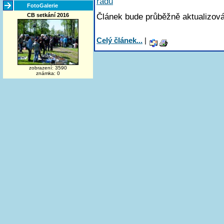
řádu
FotoGalerie
Článek bude průběžně aktualizová
CB setkání 2016
Celý článek...
|
zobrazení: 3590
známka: 0