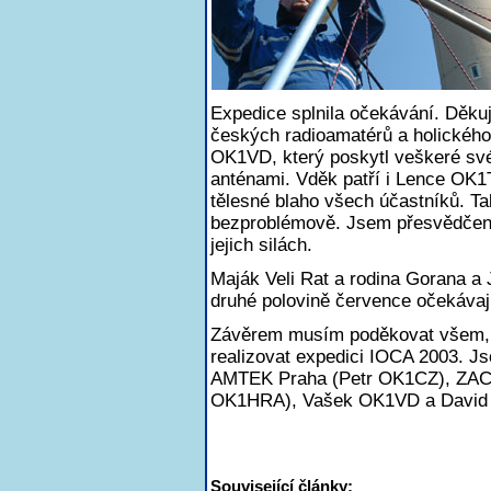
Expedice splnila očekávání. Děku
českých radioamatérů a holického 
OK1VD, který poskytl veškeré své 
anténami. Vděk patří i Lence OK1
tělesné blaho všech účastníků. Tak
bezproblémově. Jsem přesvědčen, ž
jejich silách.
Maják Veli Rat a rodina Gorana a 
druhé polovině července očekávaj
Závěrem musím poděkovat všem, 
realizovat expedici IOCA 2003. J
AMTEK Praha (Petr OK1CZ), ZAC
OK1HRA), Vašek OK1VD a David Š
Související články: