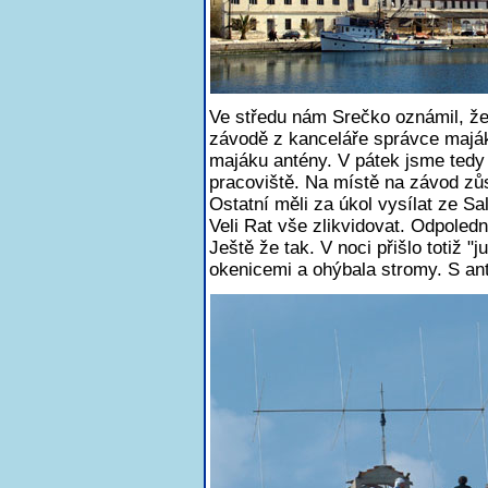
Ve středu nám Srečko oznámil, že
závodě z kanceláře správce majáku
majáku antény. V pátek jsme tedy j
pracoviště. Na místě na závod 
Ostatní měli za úkol vysílat ze Sa
Veli Rat vše zlikvidovat. Odpoledne
Ještě že tak. V noci přišlo totiž "
okenicemi a ohýbala stromy. S ant