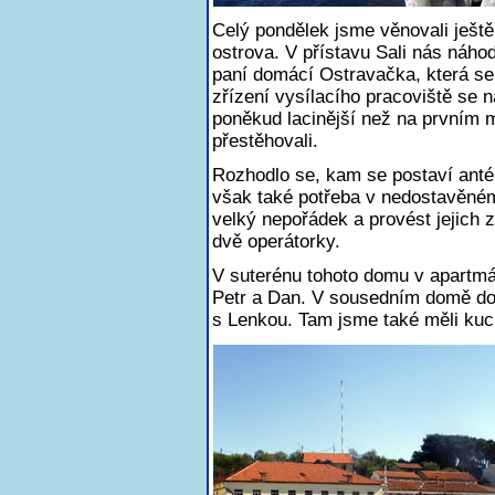
Celý pondělek jsme věnovali ještě
ostrova. V přístavu Sali nás náh
paní domácí Ostravačka, která se
zřízení vysílacího pracoviště se 
poněkud lacinější než na prvním m
přestěhovali.
Rozhodlo se, kam se postaví antén
však také potřeba v nedostavěném
velký nepořádek a provést jejich 
dvě operátorky.
V suterénu tohoto domu v apartmá
Petr a Dan. V sousedním domě dol
s Lenkou. Tam jsme také měli kuch