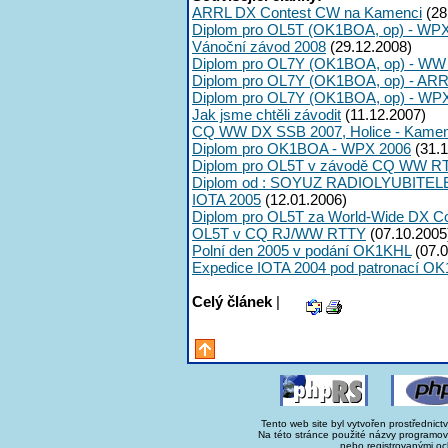
ARRL DX Contest CW na Kamenci
(28
Diplom pro OL5T (OK1BOA, op) - WP
Vánoční závod 2008
(29.12.2008)
Diplom pro OL7Y (OK1BOA, op) - WW
Diplom pro OL7Y (OK1BOA, op) - ARR
Diplom pro OL7Y (OK1BOA, op) - WP
Jak jsme chtěli závodit
(11.12.2007)
CQ WW DX SSB 2007, Holice - Kame
Diplom pro OK1BOA - WPX 2006
(31.1
Diplom pro OL5T v závodě CQ WW R
Diplom od : SOYUZ RADIOLYUBITEL
IOTA 2005
(12.01.2006)
Diplom pro OL5T za World-Wide DX Co
OL5T v CQ RJ/WW RTTY
(07.10.2005
Polní den 2005 v podání OK1KHL
(07.0
Expedice IOTA 2004 pod patronací O
Celý článek
|
Tento web site byl vytvořen prostřednict
Na této stránce použité názvy programo
nebo registrovanými oc