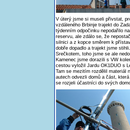
V úterý jsme si museli přivstat, p
vzdáleného Brbinje trajekt do Zada
týdenním odpočinku nepodařilo na
reservu, ale zdálo se, že nepostač
silnici a z kopce směrem k přísta
dobře dopadlo a trajekt jsme stihl
Srečkotem, toho jsme se ale nedoč
Kamenec jsme dorazili s VW kolem
cestou vyložil Jardu OK1DUO s 
Tam se mezitím rozdělil materiál n
autech odvezli domů a část, která
se rozjeli účastníci do svých dom