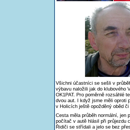
Všichni účastníci se sešli v průb
výbavu naložili jak do klubového
OK1PAT. Pro poměrně rozsáhlé tec
dvou aut. I když jsme měli oproti
v Holicích ještě opožděný oběd či 
Cesta měla průběh normální, jen p
počítač v autě hlásil při průjezdu
Řidiči se střídali a jelo se bez př