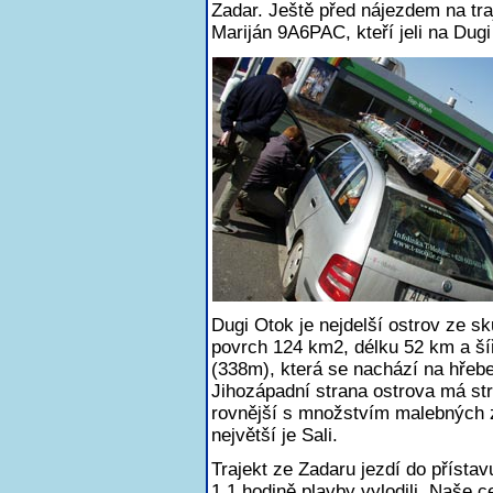
Zadar. Ještě před nájezdem na tr
Mariján 9A6PAC, kteří jeli na Dug
Dugi Otok je nejdelší ostrov ze s
povrch 124 km2, délku 52 km a šíř
(338m), která se nachází na hřebe
Jihozápadní strana ostrova má str
rovnější s množstvím malebných z
největší je Sali.
Trajekt ze Zadaru jezdí do přísta
1 1 hodině plavby vylodili. Naše 