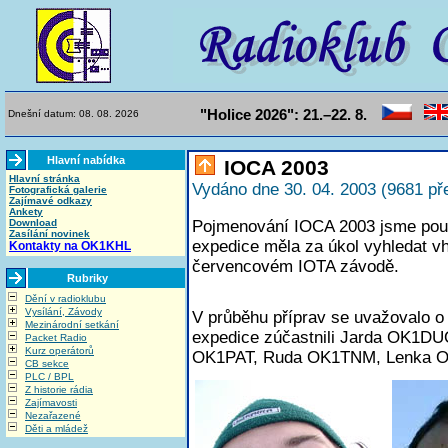
"Holice 2026": 21.–22. 8.
Dnešní datum: 08. 08. 2026
Hlavní nabídka
IOCA 2003
Hlavní stránka
Vydáno dne 30. 04. 2003 (9681 př
Fotografická galerie
Zajímavé odkazy
Ankety
Download
Pojmenování IOCA 2003 jsme použi
Zasílání novinek
expedice měla za úkol vyhledat vh
Kontakty na OK1KHL
červencovém IOTA závodě.
Rubriky
Dění v radioklubu
Vysílání, Závody
V průběhu příprav se uvažovalo o
Mezinárodní setkání
expedice zúčastnili Jarda OK1D
Packet Radio
Kurz operátorů
OK1PAT, Ruda OK1TNM, Lenka O
CB sekce
PLC / BPL
Z historie rádia
Zajímavosti
Nezařazené
Děti a mládež