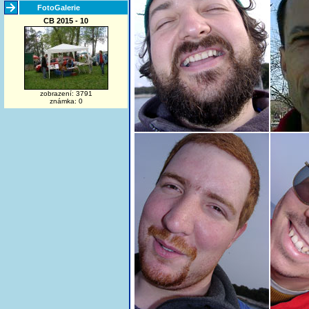
FotoGalerie
CB 2015 - 10
zobrazení: 3791
známka: 0