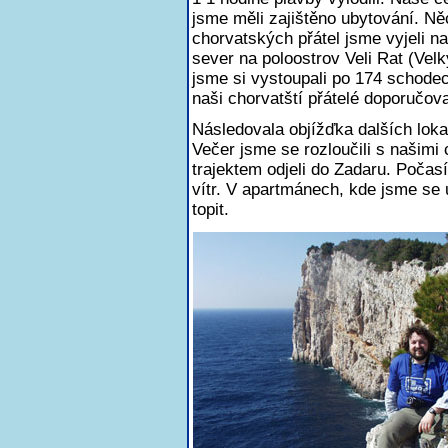
jsme měli zajištěno ubytování. Ně
chorvatských přátel jsme vyjeli n
sever na poloostrov Veli Rat (V
jsme si vystoupali po 174 schodec
naši chorvatští přátelé doporučov
Následovala objížďka dalších lokal
Večer jsme se rozloučili s našimi 
trajektem odjeli do Zadaru. Počasí
vítr. V apartmánech, kde jsme se 
topit.