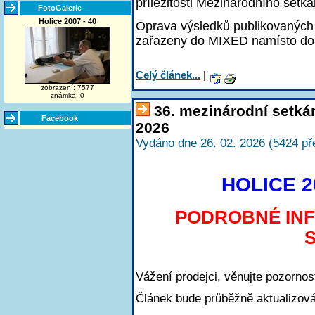
příležitosti Mezinárodního setká
FotoGalerie
Holice 2007 - 40
Oprava výsledků publikovaných 
zařazeny do MIXED namísto do
Celý článek...
|
zobrazení: 7577
známka: 0
36. mezinárodní setká
Facebook
2026
Vydáno dne 26. 02. 2026 (5424 př
HOLICE 20
PODROBNÉ IN
Vážení prodejci, věnujte pozorno
Článek bude průběžně aktualizová