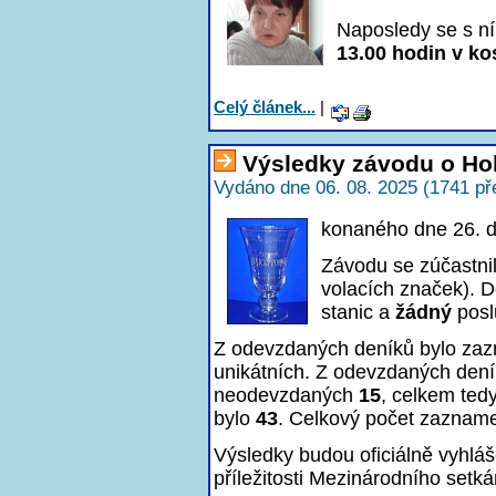
Naposledy se s ní
13.00 hodin v kos
Celý článek...
|
Výsledky závodu o Ho
Vydáno dne 06. 08. 2025 (1741 př
konaného dne 26. 
Závodu se zúčastni
volacích značek). D
stanic a
žádný
posl
Z odevzdaných deníků bylo z
unikátních. Z odevzdaných den
neodevzdaných
15
, celkem ted
bylo
43
. Celkový počet zaznam
Výsledky budou oficiálně vyhlá
příležitosti Mezinárodního setká