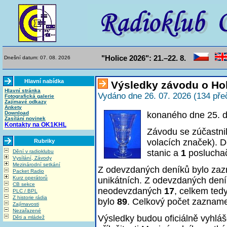
"Holice 2026": 21.–22. 8.
Dnešní datum: 07. 08. 2026
Hlavní nabídka
Výsledky závodu o Hol
Hlavní stránka
Vydáno dne 26. 07. 2026 (134 pře
Fotografická galerie
Zajímavé odkazy
Ankety
Download
konaného dne 25. 
Zasílání novinek
Kontakty na OK1KHL
Závodu se zúčastni
volacích značek). D
Rubriky
stanic a
1
poslucha
Dění v radioklubu
Vysílání, Závody
Mezinárodní setkání
Z odevzdaných deníků bylo z
Packet Radio
Kurz operátorů
unikátních. Z odevzdaných den
CB sekce
neodevzdaných
17
, celkem ted
PLC / BPL
Z historie rádia
bylo
89
. Celkový počet zaznam
Zajímavosti
Nezařazené
Výsledky budou oficiálně vyhlá
Děti a mládež