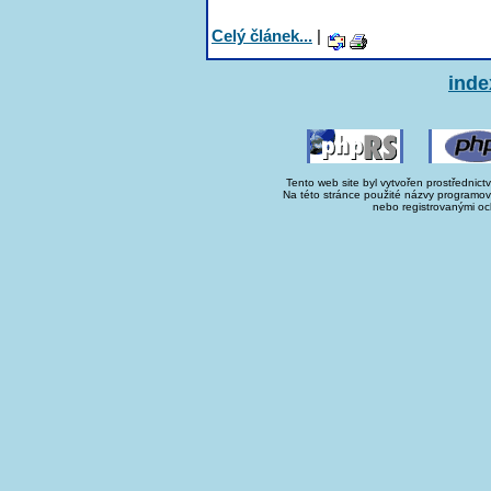
Celý článek...
|
inde
Tento web site byl vytvořen prostřednict
Na této stránce použité názvy programo
nebo registrovanými oc