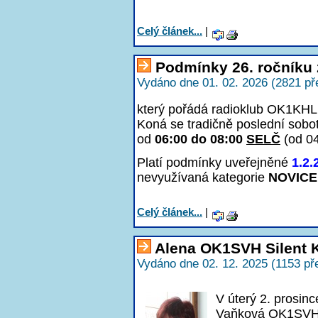
Celý článek...
|
Podmínky 26. ročníku 
Vydáno dne 01. 02. 2026 (2821 př
který pořádá radioklub OK1KHL 
Koná se tradičně poslední sobo
od
06:00 do 08:00
SELČ
(od 0
Platí podmínky uveřejněné
1.2.
nevyužívaná kategorie
NOVICE
Celý článek...
|
Alena OK1SVH Silent 
Vydáno dne 02. 12. 2025 (1153 př
V úterý 2. prosin
Vaňková OK1SVH