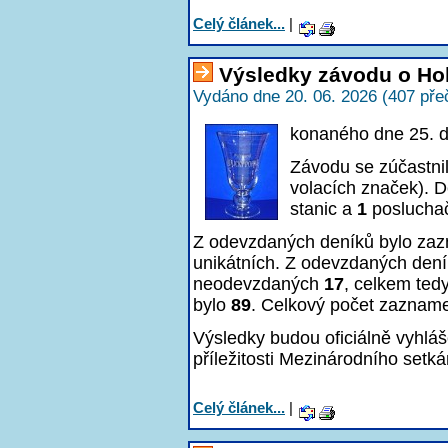
Celý článek...
|
Výsledky závodu o Ho
Vydáno dne 20. 06. 2026 (407 pře
konaného dne 25. 
Závodu se zúčastni
volacích značek). D
stanic a
1
poslucha
Z odevzdaných deníků bylo z
unikátních. Z odevzdaných den
neodevzdaných
17
, celkem ted
bylo
89
. Celkový počet zaznam
Výsledky budou oficiálně vyhlá
příležitosti Mezinárodního setká
Celý článek...
|