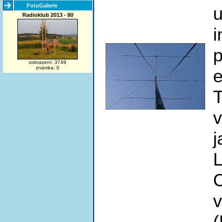
FotoGalerie
Radioklub 2013 - 80
i
zobrazení: 3749
známka: 0
e
L