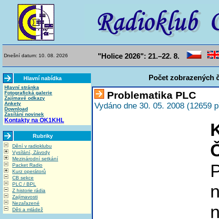
"Holice 2026": 21.–22. 8.
Dnešní datum: 10. 08. 2026
Počet zobrazených č
Hlavní nabídka
Hlavní stránka
Problematika PLC
Fotografická galerie
Zajímavé odkazy
Ankety
Vydáno dne 30. 05. 2008 (12659 p
Download
Zasílání novinek
Kontakty na OK1KHL
Rubriky
Dění v radioklubu
Vysílání, Závody
Mezinárodní setkání
Packet Radio
Kurz operátorů
CB sekce
PLC / BPL
n
Z historie rádia
Zajímavosti
Nezařazené
Děti a mládež