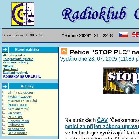
"Holice 2026": 21.–22. 8.
Dnešní datum: 08. 08. 2026
Hlavní nabídka
Petice "STOP PLC" na
Hlavní stránka
Vydáno dne 28. 07. 2005 (11086 p
Fotografická galerie
Zajímavé odkazy
Ankety
Download
Zasílání novinek
Kontakty na OK1KHL
Rubriky
Dění v radioklubu
Vysílání, Závody
Mezinárodní setkání
Packet Radio
Kurz operátorů
CB sekce
PLC / BPL
Na stránkách
ČAV
(Českomoravš
Z historie rádia
Zajímavosti
petici za přijetí zákona upra
Nezařazené
se technologie využívající k da
Děti a mládež
elektrorozvodné sítě. Nás radio