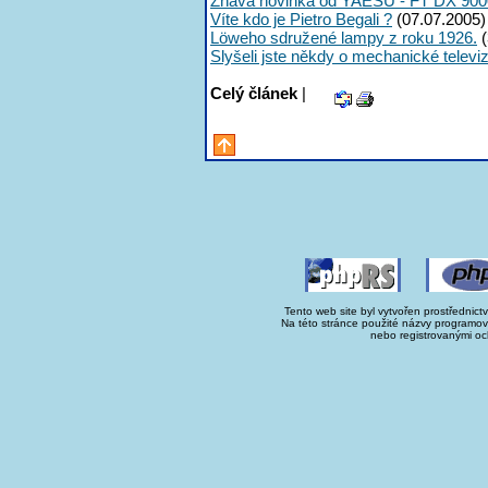
Žhavá novinka od YAESU - FT DX 900
Víte kdo je Pietro Begali ?
(07.07.2005)
Löweho sdružené lampy z roku 1926.
(
Slyšeli jste někdy o mechanické televiz
Celý článek
|
Tento web site byl vytvořen prostřednict
Na této stránce použité názvy programo
nebo registrovanými oc