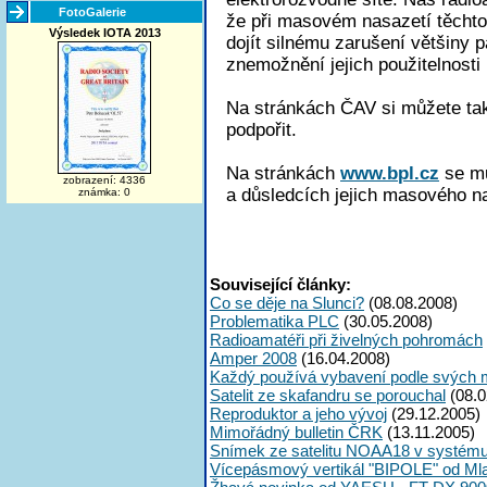
FotoGalerie
že při masovém nasazetí těchto
Výsledek IOTA 2013
dojít silnému zarušení většiny 
znemožnění jejich použitelnosti
Na stránkách ČAV si můžete tak
podpořit.
Na stránkách
www.bpl.cz
se mů
zobrazení: 4336
a důsledcích jejich masového n
známka: 0
Související články:
Co se děje na Slunci?
(08.08.2008)
Problematika PLC
(30.05.2008)
Radioamatéři při živelných pohromách
Amper 2008
(16.04.2008)
Každý používá vybavení podle svých 
Satelit ze skafandru se porouchal
(08.0
Reproduktor a jeho vývoj
(29.12.2005)
Mimořádný bulletin ČRK
(13.11.2005)
Snímek ze satelitu NOAA18 v systé
Vícepásmový vertikál "BIPOLE" od Ml