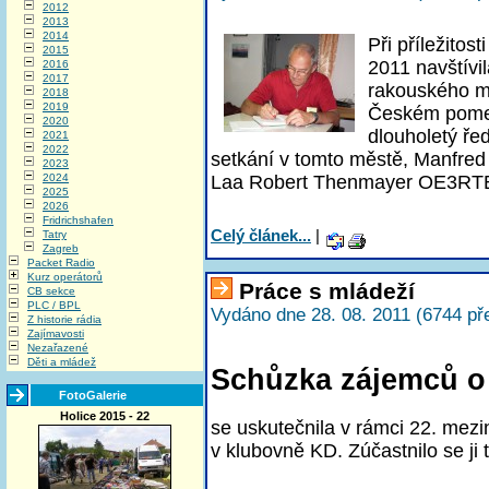
2012
2013
2014
Při příležitos
2015
2011 navštívi
2016
2017
rakouského m
2018
2019
Českém pomezí
2020
dlouholetý ře
2021
2022
setkání v tomto městě, Manfre
2023
2024
Laa Robert Thenmayer OE3RT
2025
2026
Fridrichshafen
Celý článek...
|
Tatry
Zagreb
Packet Radio
Kurz operátorů
Práce s mládeží
CB sekce
PLC / BPL
Vydáno dne 28. 08. 2011 (6744 př
Z historie rádia
Zajímavosti
Nezařazené
Děti a mládež
Schůzka zájemců o 
FotoGalerie
Holice 2015 - 22
se uskutečnila v rámci 22. mezi
v klubovně KD. Zúčastnilo se ji