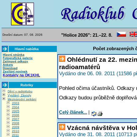
"Holice 2026": 21.–22. 8.
Dnešní datum: 07. 08. 2026
Počet zobrazených č
Hlavní nabídka
Hlavní stránka
Ohlédnutí za 22. mezi
Fotografická galerie
Zajímavé odkazy
Ankety
radioamatérů
Download
Zasílání novinek
Vydáno dne 06. 09. 2011 (11586 p
Kontakty na OK1KHL
Rubriky
Pohled očima účastníků. Odkazy na
Dění v radioklubu
Vysílání, Závody
Odkazy budou průběžně doplňová
Mezinárodní setkání
2003
2004
2005
Celý článek...
|
2006
2007
2008
Vzácná návštěva v Hol
2009
2010
Vydáno dne 31. 08. 2011 (10713 p
2011