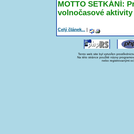
MOTTO SETKÁNÍ: Prá
volnočasové aktivity
Celý článek...
|
Tento web site byl vytvořen prostřednict
Na této stránce použité názvy programo
nebo registrovanými oc