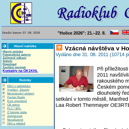
"Holice 2026": 21.–22. 8.
Dnešní datum: 07. 08. 2026
Hlavní nabídka
Vzácná návštěva v Hol
Hlavní stránka
Vydáno dne 31. 08. 2011 (10714 p
Fotografická galerie
Zajímavé odkazy
Ankety
Download
Zasílání novinek
Při příležitos
Kontakty na OK1KHL
2011 navštívi
rakouského m
Rubriky
Českém pomezí
Dění v radioklubu
Vysílání, Závody
dlouholetý ře
Mezinárodní setkání
Packet Radio
setkání v tomto městě, Manfre
Kurz operátorů
Laa Robert Thenmayer OE3RT
CB sekce
PLC / BPL
Z historie rádia
Zajímavosti
Nezařazené
Děti a mládež