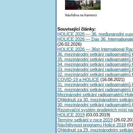
Návštěva na Kamenci
Související články:
HOLICE 2026 — 36. međunarodni susr
HOLICE 2026 — Das 36. International
(26.02.2026)
HOLICE 2026 — 36st International Ra
36. mezinárodní setkání radioamatérů 
35. mezinárodní setkání radioamatérů 
34. mezinárodní setkání radioamatérů 
33. mezinárodní setkání radioamatérů 
32. mezinárodní setkání radioamatérů 
COVID-19 a HOLICE
(16.08.2021)
31. mezinárodní setkání radioamatérů 
31. mezinárodní setkání radioamatérů 
Mezinárodní setkání radioamatérů Hol
Ohlédnutí za 30. mezinárodním setkán
30. mezinárodní setkání radioamatérů 
Rezervační systém prodejních míst na
HOLICE 2019
(03.03.2019)
Termíny setkání v roce 2019
(26.02.20
Návštěvnost programu Holice 2018
(03
Ohlédnutí za 29. mezinárodním setkán