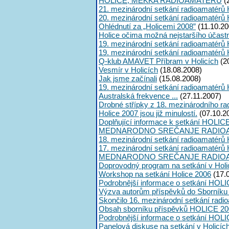
HOLICE, MEKKA RADIOAMATÉRŮ
(
21. mezinárodní setkání radioamatérů 
20. mezinárodní setkání radioamatérů 
Ohlédnutí za „Holicemi 2008”
(11.10.20
Holice očima možná nejstaršího účast
19. mezinárodní setkání radioamatérů 
19. mezinárodní setkání radioamatérů 
Q-klub AMAVET Příbram v Holicích
(2
Vesmír v Holicích
(18.08.2008)
Jak jsme začínali
(15.08.2008)
19. mezinárodní setkání radioamatérů 
Australská frekvence ...
(27.11.2007)
Drobné střípky z 18. mezinárodního ra
Holice 2007 jsou již minulostí.
(07.10.2
Doplňující informace k setkání HOLIC
MEDNARODNO SREČANJE RADIOA
18. mezinárodní setkání radioamatérů 
17. mezinárodní setkání radioamatérů 
MEDNARODNO SREČANJE RADIOA
Doprovodný program na setkání v Holi
Workshop na setkání Holice 2006
(17.
Podrobnější informace o setkání HOLI
Výzva autorům příspěvků do Sborník
Skončilo 16. mezinárodní setkání radi
Obsah sborníku příspěvků HOLICE 20
Podrobnější informace o setkání HOL
Panelová diskuse na setkání v Holicíc