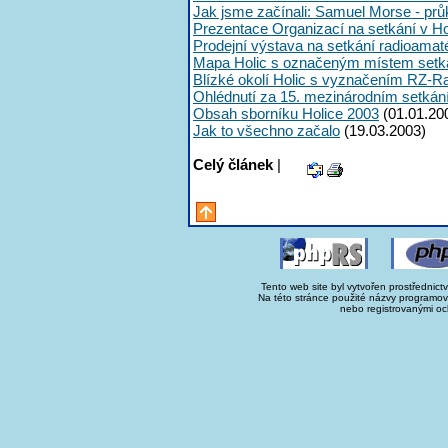
Jak jsme začínali: Samuel Morse - průk
Prezentace Organizací na setkání v Ho
Prodejní výstava na setkání radioama
Mapa Holic s označeným místem setk
Blízké okolí Holic s vyznačením RZ-R
Ohlédnutí za 15. mezinárodním setká
Obsah sborníku Holice 2003
(01.01.20
Jak to všechno začalo
(19.03.2003)
Celý článek
|
Tento web site byl vytvořen prostřednict
Na této stránce použité názvy programo
nebo registrovanými oc