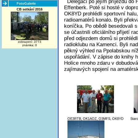
Delegaci po jejím příjezdu do H
FotoGalerie
Effenberk. Poté si hosté v dop
CB setkání 2016
OK8YD prohlédli sportovní halu,
radioamatérů konalo. Byli překv
koníčka. Po obědě besedovali 
se účastnili oficiálního přijetí 
před odjezdem domů si prohlédli
zobrazení: 3773
radioklubu na Kamenci. Byli nadš
známka: 0
pěkný výhled na Ppolabskou níži
uspořádání. V zápise do knihy 
Holice mnoho zdaru v dobudová
zajímavých spojení na amatér
OE3RTB, OK1AOZ, O3MFS, OK8YD
Staro