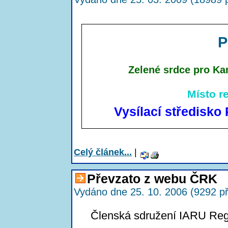
P
Zelené srdce pro Ka
Místo re
Vysílací středisk
Celý článek...
|
Převzato z webu ČRK
Vydáno dne 25. 10. 2006 (9292 př
Členská sdružení IARU Reg.