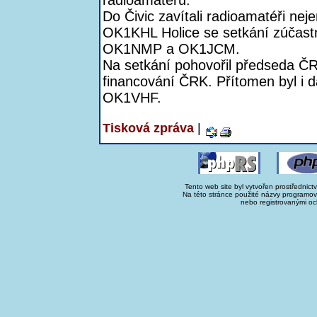
radioamatérů.
Do Čivic zavítali radioamatéři ne
OK1KHL Holice se setkání zúča
OK1NMP a OK1JCM.
Na setkání pohovořil předseda Č
financování ČRK. Přítomen byl i d
OK1VHF.
Tisková zpráva
|
Tento web site byl vytvořen prostřednict
Na této stránce použité názvy programo
nebo registrovanými oc