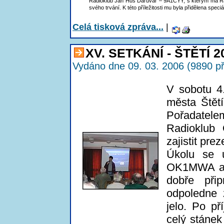
Radioklub Jan Hus Daruvar – 9A1CYY, s kterým má Radio
svého trvání. K této příležitosti mu byla přidělena speci
Celá tisková zpráva...
|
XV. SETKÁNÍ - ŠTĚTÍ 2
Vydáno dne 09. 03. 2006 (9890 př
V sobotu 4
města Štětí
Pořadate
Radioklub
zajistit pre
Úkolu se 
OK1MWA a 
dobře přip
odpoledne 
jelo. Po p
celý stánek