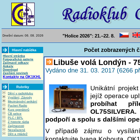
"Holice 2026": 21.–22. 8.
Dnešní datum: 06. 08. 2026
Počet zobrazených čl
Hlavní nabídka
Hlavní stránka
Fotografická galerie
Libuše volá Londýn - 7
Zajímavé odkazy
Ankety
Vydáno dne 31. 03. 2017 (6266 př
Download
Zasílání novinek
Kontakty na OK1KHL
Unikátní projek
Rubriky
Dění v radioklubu
jejíž operace upl
Vysílání, Závody
Mezinárodní setkání
probíhat pří
Packet Radio
Kurz operátorů
OL75SILVERA.
CB sekce
podpoří a spolu s dalšími ope
PLC / BPL
Z historie rádia
Zajímavosti
V případě zájmu o vysílán
Nezařazené
Děti a mládež
kontaktujte Ivana Kohouta, 