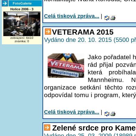
FotoGalerie
Holice 2006 - 3
Celá tisková zpráva...
|
VETERAMA 2015
zobrazení: 6410
Vydáno dne 20. 10. 2015 (5500 př
známka: 0
Jako pořadatel 
rád přijal pozv
která probíh
Mannheimu. N
organizace setkání těchto rozm
odpovídal tomu i program, který
Celá tisková zpráva...
|
Zelené srdce pro Kam
Vydáno dne 25. 03. 2009 (18989 p