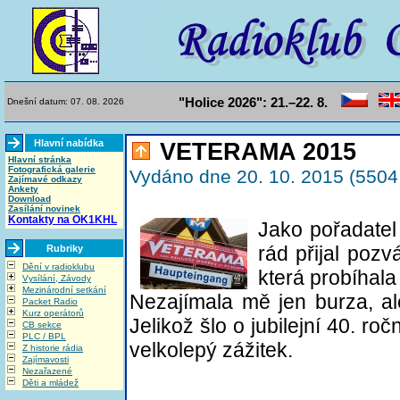
"Holice 2026": 21.–22. 8.
Dnešní datum: 07. 08. 2026
Hlavní nabídka
VETERAMA 2015
Hlavní stránka
Fotografická galerie
Vydáno dne 20. 10. 2015 (5504 
Zajímavé odkazy
Ankety
Download
Zasílání novinek
Kontakty na OK1KHL
Jako pořadatel
rád přijal poz
Rubriky
Dění v radioklubu
která probíhal
Vysílání, Závody
Mezinárodní setkání
Nezajímala mě jen burza, al
Packet Radio
Kurz operátorů
Jelikož šlo o jubilejní 40. ro
CB sekce
PLC / BPL
velkolepý zážitek.
Z historie rádia
Zajímavosti
Nezařazené
Děti a mládež