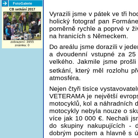
FotoGalerie
CB setkání 2017
Vyrazili jsme v pátek ve tři ho
holický fotograf pan Formán
poměrně rychle a poprvé v živ
na hranicích s Německem.
zobrazení: 3955
Do areálu jsme dorazili v jede
známka: 0
a dvoudenní vstupné za 25 
velkého. Jakmile jsme prošli
setkání, který měl rozlohu př
atmosféra.
Nejen čtyři tisíce vystavovate
VETERAMA je největší evropsk
motocyklů, kol a náhradních dí
motocykly nebyla nouze o sku
více jak 10 000 €. Nechali js
do skupiny nakupujících - 
dobrým pocitem a hlavně s úl