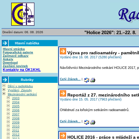
"Holice 2026": 21.–22. 8.
Dnešní datum: 06. 08. 2026
Hlavní nabídka
Hlavní stránka
Výzva pro radioamatéry - pamětní
Fotografická galerie
Zajímavé odkazy
Vydáno dne 16. 08. 2017 (5280 přečtení)
Ankety
Download
Zasílání novinek
Návštěvníci Mezinárodního setkání HOLICE 2017, po
Kontakty na OK1KHL
Celý článek...
|
Rubriky
Dění v radioklubu
Vysílání, Závody
Mezinárodní setkání
Reportáž z 27. mezinárodního set
2003
Vydáno dne 15. 05. 2017 (7963 přečtení)
2004
2005
Ohlédnutí za loňským setkáním radioamatérů.
2006
2007
2008
Celý článek...
|
2009
2010
2011
2012
HOLICE 2016 - práce s mládeží a e
2013