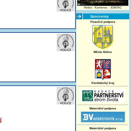
Holice - Kamenec - JO80AC
Sponzoring
Finanční podpora
Město Holice
Pardubický kraj
Materiální podpora
Í
Materiální podpora