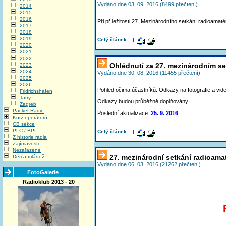
Vydáno dne 03. 09. 2016 (8499 přečtení)
2014
2015
2016
Při příležitosti 27. Mezinárodního setkání radioamat
2017
2018
2019
Celý článek...
|
2020
2021
2022
Ohlédnutí za 27. mezinárodním s
2023
2024
Vydáno dne 30. 08. 2016 (11455 přečtení)
2025
2026
Pohled očima účastníků. Odkazy na fotografie a vide
Fridrichshafen
Tatry
Odkazy budou průběžně doplňovány.
Zagreb
Packet Radio
Poslední aktualizace:
25. 9. 2016
Kurz operátorů
CB sekce
PLC / BPL
Celý článek...
|
Z historie rádia
Zajímavosti
Nezařazené
27. mezinárodní setkání radioama
Děti a mládež
Vydáno dne 06. 03. 2016 (21262 přečtení)
FotoGalerie
Radioklub 2013 - 20