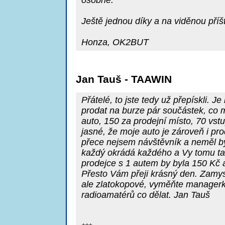
osobně.
Ještě jednou díky a na viděnou příšt
Honza, OK2BUT
Jan Tauš - TAAWIN
Přátelé, to jste tedy už přepískli. 
prodat na burze pár součástek, co 
auto, 150 za prodejní místo, 70 vst
jasné, že moje auto je zároveň i pro
přece nejsem návštěvník a neměl by
každý okrádá každého a Vy tomu ta
prodejce s 1 autem by byla 150 Kč a
Přesto Vám přeji krásný den. Zamys
ale zlatokopové, vyměňte managerku
radioamatérů co dělat. Jan Tauš