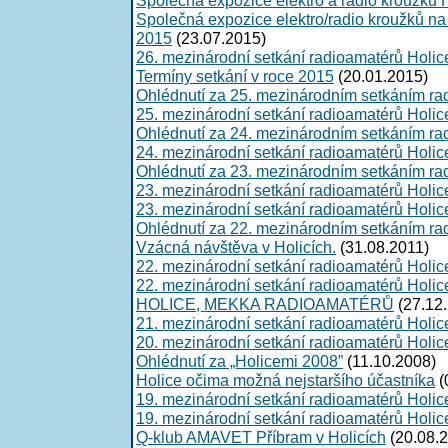
Společná expozice elektro/radio kroužků n
2015
(23.07.2015)
26. mezinárodní setkání radioamatérů Holi
Termíny setkání v roce 2015
(20.01.2015)
Ohlédnutí za 25. mezinárodním setkáním ra
25. mezinárodní setkání radioamatérů Holi
Ohlédnutí za 24. mezinárodním setkáním ra
24. mezinárodní setkání radioamatérů Holic
Ohlédnutí za 23. mezinárodním setkáním ra
23. mezinárodní setkání radioamatérů Holic
23. mezinárodní setkání radioamatérů Holic
Ohlédnutí za 22. mezinárodním setkáním ra
Vzácná návštěva v Holicích.
(31.08.2011)
22. mezinárodní setkání radioamatérů Holic
22. mezinárodní setkání radioamatérů Holic
HOLICE, MEKKA RADIOAMATÉRŮ
(27.12
21. mezinárodní setkání radioamatérů Holic
20. mezinárodní setkání radioamatérů Holic
Ohlédnutí za „Holicemi 2008”
(11.10.2008)
Holice očima možná nejstaršího účastníka
(
19. mezinárodní setkání radioamatérů Holic
19. mezinárodní setkání radioamatérů Holic
Q-klub AMAVET Příbram v Holicích
(20.08.