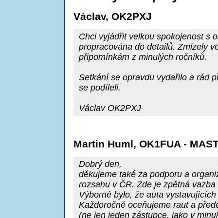
Václav, OK2PXJ
Chci vyjádřit velkou spokojenost s o
propracována do detailů. Zmizely 
připomínkám z minulých ročníků.
Setkání se opravdu vydařilo a rád př
se podíleli.
Václav OK2PXJ
Martin Huml, OK1FUA - MA
Dobrý den,
děkujeme také za podporu a organiza
rozsahu v ČR. Zde je zpětná vazba
Výborné bylo, že auta vystavujících
Každoročně oceňujeme raut a předevš
(ne jen jeden zástupce, jako v minul