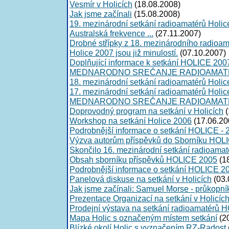
Vesmír v Holicích
(18.08.2008)
Jak jsme začínali
(15.08.2008)
19. mezinárodní setkání radioamatérů Holic
Australská frekvence ...
(27.11.2007)
Drobné střípky z 18. mezinárodního radioam
Holice 2007 jsou již minulostí.
(07.10.2007)
Doplňující informace k setkání HOLICE 200
MEDNARODNO SREČANJE RADIOAMATE
18. mezinárodní setkání radioamatérů Holi
17. mezinárodní setkání radioamatérů Holic
MEDNARODNO SREČANJE RADIOAMATE
Doprovodný program na setkání v Holicích
(
Workshop na setkání Holice 2006
(17.06.20
Podrobnější informace o setkání HOLICE - 
Výzva autorům příspěvků do Sborníku HOL
Skončilo 16. mezinárodní setkání radioamat
Obsah sborníku příspěvků HOLICE 2005
(1
Podrobnější informace o setkání HOLICE 2
Panelová diskuse na setkání v Holicích
(03.
Jak jsme začínali: Samuel Morse - průkopník
Prezentace Organizací na setkání v Holicíc
Prodejní výstava na setkání radioamatérů
Mapa Holic s označeným místem setkání
(2
Blízké okolí Holic s vyznačením RZ-Radost