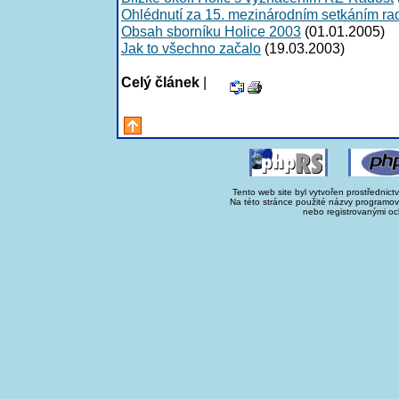
Ohlédnutí za 15. mezinárodním setkáním r
Obsah sborníku Holice 2003
(01.01.2005)
Jak to všechno začalo
(19.03.2003)
Celý článek
|
Tento web site byl vytvořen prostřednict
Na této stránce použité názvy programo
nebo registrovanými oc