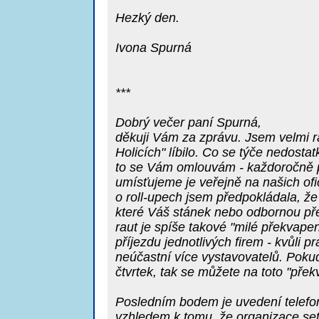
Hezký den.
Ivona Spurná
***
Dobrý večer paní Spurná,
děkuji Vám za zprávu. Jsem velmi r
Holicích" líbilo. Co se týče nedosta
to se Vám omlouvám - každoročně p
umísťujeme je veřejně na našich ofi
o roll-upech jsem předpokládala, že
které Váš stánek nebo odbornou př
raut je spíše takové "milé překvapen
příjezdu jednotlivých firem - kvůli 
neúčastní více vystavovatelů. Pokud
čtvrtek, tak se můžete na toto "překv
Posledním bodem je uvedení telefon
vzhledem k tomu, že organizace setk