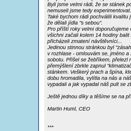
Byli jsme velmi rádi, že se stánek po
nemuseli jsme tedy experimentovat
Také bychom rádi pochválili kvalitu 
že dělali jídla "s sebou".
Pro příští roky velmi doporučujeme of
všichni začali kolem 14 hodiny balit
přicházeli zmatení návštěvníci...
Jedinou stinnou stránkou byl "zásah
v rozhlase - omlouvám se, jméno a
sobotu. Přišel se žebříkem, přelezl 
přemýšlení zbrkle zapnul "klimatiz
stánkem. Veškerý prach a špína, kt
dobu hromadila, vylítla na nás a ná
vypadali a jak vypadal náš pult se z
Ještě jednou díky a těšíme se na pří
Martin Huml, CEO
***