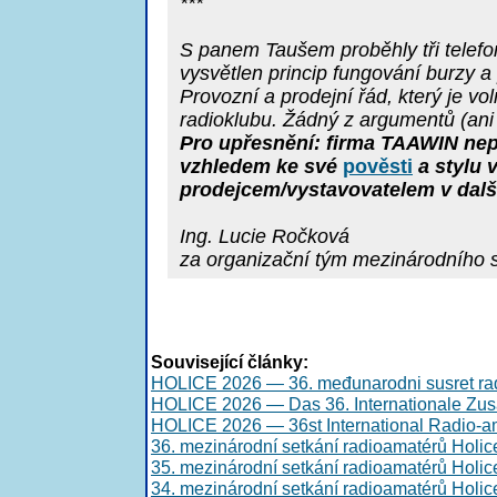
***
S panem Taušem proběhly tři telefon
vysvětlen princip fungování burzy 
Provozní a prodejní řád, který je vo
radioklubu. Žádný z argumentů (ani
Pro upřesnění: firma TAAWIN nep
vzhledem ke své
pověsti
a stylu 
prodejcem/vystavovatelem v dalš
Ing. Lucie Ročková
za organizační tým mezinárodního
Související články:
HOLICE 2026 — 36. međunarodni susret ra
HOLICE 2026 — Das 36. Internationale Zu
HOLICE 2026 — 36st International Radio-a
36. mezinárodní setkání radioamatérů Holi
35. mezinárodní setkání radioamatérů Holi
34. mezinárodní setkání radioamatérů Holi