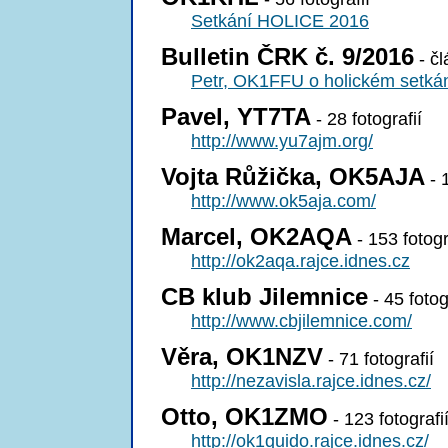
Setkání HOLICE 2016
Bulletin ČRK č. 9/2016
- č
Petr, OK1FFU o holickém setká
Pavel, YT7TA
- 28 fotografií
http://www.yu7ajm.org/
Vojta Růžička, OK5AJA
- 1
http://www.ok5aja.com/
Marcel, OK2AQA
- 153 fotogr
http://ok2aqa.rajce.idnes.cz
CB klub Jilemnice
- 45 fotog
http://www.cbjilemnice.com/
Věra, OK1NZV
- 71 fotografií
http://nezavisla.rajce.idnes.cz/
Otto, OK1ZMO
- 123 fotografi
http://ok1quido.rajce.idnes.cz/