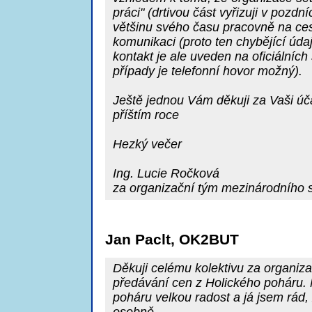
práci" (drtivou část vyřizuji v pozd
většinu svého času pracovně na cest
komunikaci (proto ten chybějící úda
kontakt je ale uveden na oficiálních
případy je telefonní hovor možný).
Ještě jednou Vám děkuji za Vaši úč
příštím roce
Hezký večer
Ing. Lucie Ročková
za organizační tým mezinárodního
Jan Paclt, OK2BUT
Děkuji celému kolektivu za organiza
předávání cen z Holického poháru. 
poháru velkou radost a já jsem rád,