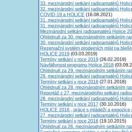
33. mezinárodní setkání radioamatérů Holi
32. mezinárodní setkání radioamatérů Holi
COVID-19 a HOLICE
(16.08.2021)
31. mezinárodní setkání radioamatérů Holi
31. mezinárodní setkání radioamatérů Holi
Mezinárodní setkání radioamatérů Holice 2
Ohlédnutí za 30. mezinárodním setkáním ra
30. mezinárodní setkání radioamatérů Holi
Rezervační systém prodejních míst na bleší
HOLICE 2019
(03.03.2019)
Termíny setkání v roce 2019
(26.02.2019)
Návštěvnost programu Holice 2018
(03.09.
Ohlédnutí za 29. mezinárodním setkáním ra
29. mezinárodní setkání radioamatérů Holi
Termíny setkání v roce 2018
(27.01.2018)
Ohlédnutí za 28. mezinárodním setkáním ra
Reportáž z 27. mezinárodního setkání radi
28. mezinárodní setkání radioamatérů Holi
Termíny setkání v roce 2017
(30.10.2016)
HOLICE 2016 - práce s mládeží a expozice e
27. mezinárodní setkání radioamatérů Holi
Termíny setkání v roce 2016
(19.10.2015)
Ohlédnutí za 26. mezinárodním setkáním ra
Společná expozice elektro a radio kroužků 