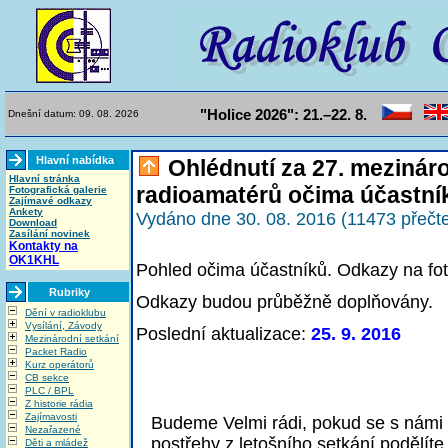
"Holice 2026": 21.–22. 8.
Dnešní datum: 09. 08. 2026
Hlavní nabídka
Ohlédnutí za 27. mezinár
Hlavní stránka
radioamatérů očima účastní
Fotografická galerie
Zajímavé odkazy
Ankety
Vydáno dne 30. 08. 2016 (11473 přečte
Download
Zasílání novinek
Kontakty na
OK1KHL
Pohled očima účastníků. Odkazy na foto
Rubriky
Odkazy budou průběžně doplňovány.
Dění v radioklubu
Vysílání, Závody
Poslední aktualizace:
25. 9. 2016
Mezinárodní setkání
Packet Radio
Kurz operátorů
CB sekce
PLC / BPL
Z historie rádia
Zajímavosti
Budeme Velmi rádi, pokud se s námi o
Nezařazené
postřehy z letošního setkání podělít
Děti a mládež