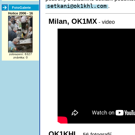
setkan
i@ok1khl.com
.
FotoGalerie
Holice 2006 - 16
Milan, OK1MX
- video
zobrazení: 6327
známka: 0
OK1KHL
- 56 fotografií