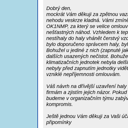
Dobrý den,
mockrát Vám děkuji za zpětnou vazb
nehodu veskrze kladná. Vámi zmíně
OK1NMP, za který se velice omlouv
nešťastných náhod. Vzhledem k tep
nestíhaly do haly vhánět čerstvý vz
bylo doporučeno správcem haly, byl
Bohužel u jediné z nich (zapnuté jak
dalších usazených nečistot. Bohužel
klimatizačních jednotek nebyla delší
nebyly před zapnutím jednotky vidě
vzniklé nepříjemnosti omlouvám.
Váš návrh na dřívější uzavření haly
firmám a zjistím jejich názor. Pokud
budeme v organizačním týmu zabýva
kompromis.
Ještě jednou Vám děkuji za Vaši úč
připomínky