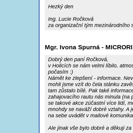
Hezký den
Ing. Lucie Ročková
za organizační tým mezinárodního
Mgr. Ivona Spurná - MICROR
Dobrý den paní Ročková,
v Holicích se nám velmi líbilo, atmos
počasím :)
Námět ke zlepšení - informace. Nevě
mohli jsme vzít do čela stánku zavěš
tam zůstalo bílé. Pak také informa
zahajovacího rautu nás minula (na p
se takové akce zúčastní více lidí, m
mnohdy se naváží dobré vztahy. A je
na sebe uvádět v mailové komunika
Ale jinak vše bylo dobré a děkuji za m