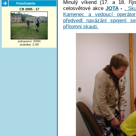
Minulý víkend (17. a 18. říj
FotoGalerie
celosvětové akce
JOTA
-
. Sk
CB 2005 - 17
Kamenec a vedoucí operáto
předvedl navázání spojení se
přítomni skauti.
zobrazení: 6560
známka: 2.00