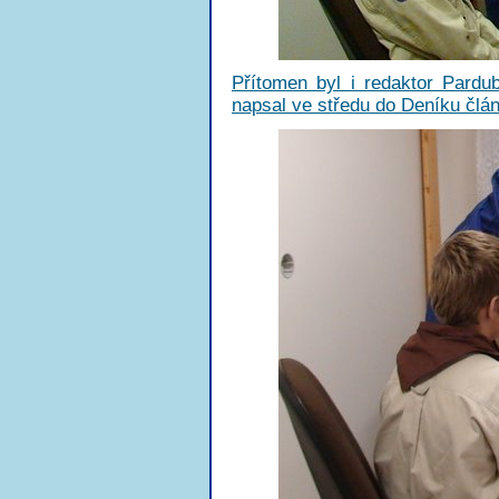
Přítomen byl i redaktor Pard
napsal ve středu do Deníku člá