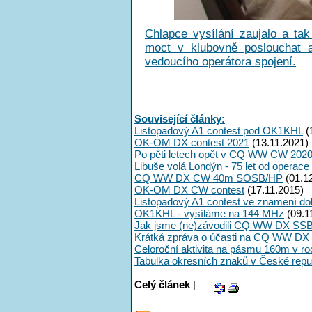
Chlapce vysílání zaujalo a tak
moct v klubovně poslouchat a
vedoucího operátora spojení.
Související články:
Listopadový A1 contest pod OK1KHL
(
OK-OM DX contest 2021
(13.11.2021)
Po pěti letech opět v CQ WW CW 2020
Libuše volá Londýn - 75 let od operac
CQ WW DX CW 40m SOSB/HP
(01.1
OK-OM DX CW contest
(17.11.2015)
Listopadový A1 contest ve znamení do
OK1KHL - vysíláme na 144 MHz
(09.1
Jak jsme (ne)závodili CQ WW DX SS
Krátká zpráva o účasti na CQ WW DX -
Celoroční aktivita na pásmu 160m v ro
Tabulka okresních znaků v České repu
Celý článek
|