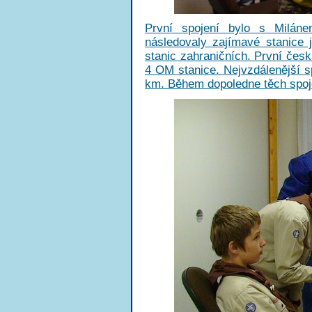
První spojení bylo s Milán
následovaly zajímavé stanice
stanic zahraničních. První čes
4 OM stanice. Nejvzdálenější 
km. Během dopoledne těch spojen