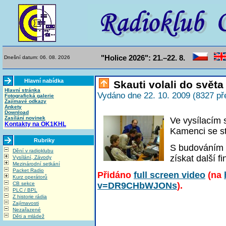
"Holice 2026": 21.–22. 8.
Dnešní datum: 06. 08. 2026
Hlavní nabídka
Skauti volali do světa
Hlavní stránka
Vydáno dne 22. 10. 2009 (8327 př
Fotografická galerie
Zajímavé odkazy
Ankety
Download
Zasílání novinek
Ve vysílacím
Kontakty na OK1KHL
Kamenci se st
Rubriky
S budováním s
Dění v radioklubu
získat další f
Vysílání, Závody
Mezinárodní setkání
Packet Radio
Přidáno
full screen video
(na
Kurz operátorů
CB sekce
v=DR9CHbWJONs
).
PLC / BPL
Z historie rádia
Zajímavosti
Nezařazené
Děti a mládež